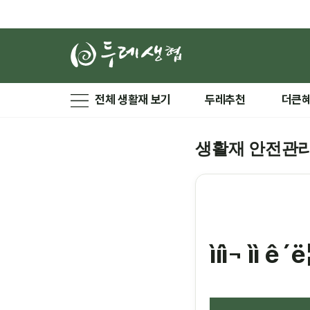
전체 생활재 보기
두레추천
더큰
생활재 안전관
ìíì¬ ìì ê´