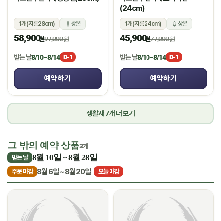
(24cm)
1개(지름28cm)
상온
1개(지름24cm)
상온
58,900
45,900
원
97,000원
원
77,000원
받는 날
8/10~8/14
받는 날
8/10~8/14
D-1
D-1
예약하기
예약하기
생활재 7개 더 보기
그 밖의 예약 상품
3개
8월 10일 ~ 8월 28일
받는 날
8월 6일 ~ 8월 20일
주문 마감
오늘 마감