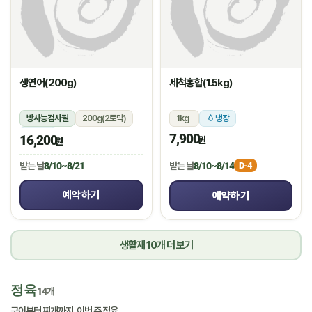
생연어(200g)
세척홍합(1.5kg)
방사능검사필
200g(2토막)
1kg
냉장
냉장
7,900
16,200
원
원
받는 날
8/10~8/14
받는 날
8/10~8/21
D-4
예약하기
예약하기
생활재 10개 더 보기
정육
14개
구이부터 찌개까지, 이번 주 정육