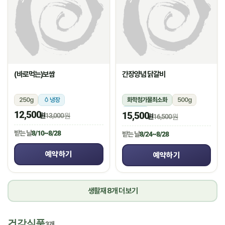
(바로먹는)보쌈
간장양념 닭갈비
250g
냉장
화학첨가물최소화
500g
냉장
12,500
15,500
원
13,000원
원
16,500원
받는 날
8/10~8/28
받는 날
8/24~8/28
예약하기
예약하기
생활재 8개 더 보기
건강식품
3개