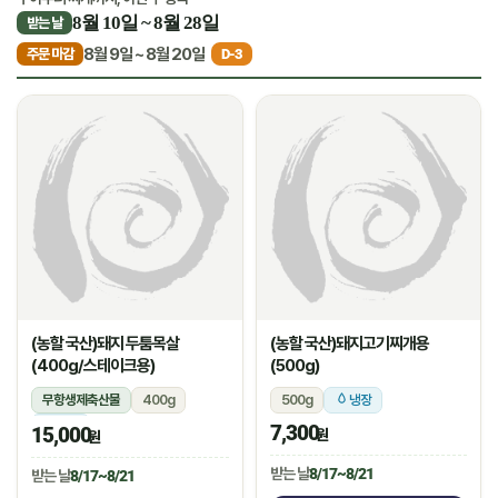
8월 10일 ~ 8월 28일
받는 날
8월 9일 ~ 8월 20일
주문 마감
D-3
(농할 국산)돼지 두툼목살
(농할 국산)돼지고기찌개용
(400g/스테이크용)
(500g)
무항생제축산물
400g
500g
냉장
냉장
7,300
15,000
원
원
받는 날
8/17~8/21
받는 날
8/17~8/21