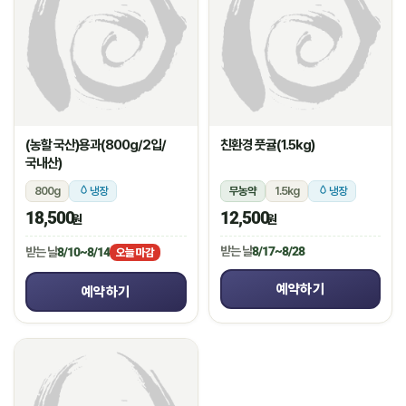
(농할 국산)용과(800g/2입/
친환경 풋귤(1.5kg)
국내산)
800g
냉장
무농약
1.5kg
냉장
18,500
12,500
원
원
받는 날
8/17~8/28
받는 날
8/10~8/14
오늘 마감
예약하기
예약하기