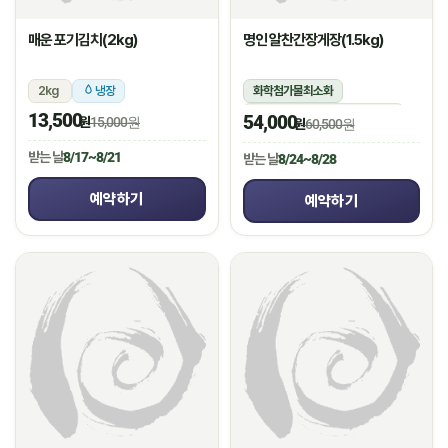
매운 포기김치(2kg)
명인 알찬간장게장(1.5kg)
2kg
냉장
화학첨가물최소화
1.5kg(꽃게450g,장물1,050g)
13,500
54,000
원
15,000원
원
60,500원
냉장
받는 날
8/17~8/21
받는 날
8/24~8/28
예약하기
예약하기