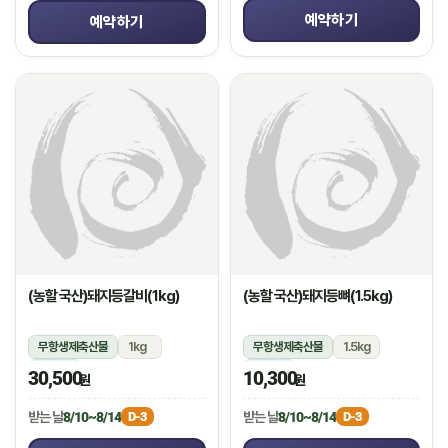
예약하기
예약하기
(농할 국산)돼지등갈비(1kg)
(농할 국산)돼지등뼈(1.5kg)
무항생제축산물
1kg
무항생제축산물
1.5kg
냉장
냉장
30,500
10,300
원
원
받는 날
8/10~8/14
받는 날
8/10~8/14
D-3
D-3