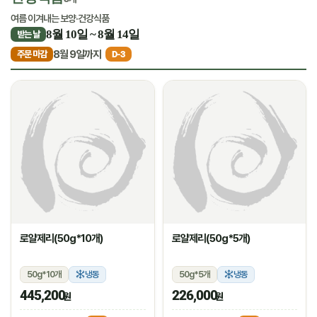
여름 이겨내는 보양·건강식품
8월 10일 ~ 8월 14일
받는 날
8월 9일까지
주문 마감
D-3
로얄제리(50g*10개)
로얄제리(50g*5개)
50g*10개
냉동
50g*5개
냉동
445,200
226,000
원
원