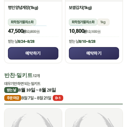
명인 양념게장(1kg)
보쌈김치(1kg)
화학첨가물최소화
화학첨가물최소화
1kg
1kg(5미~6미)
냉장
냉장
47,500
10,800
원
52,800원
원
12,100원
받는 날
8/24~8/28
받는 날
8/10~8/28
예약하기
예약하기
반찬·밀키트
12개
데우기만 하면 되는 밀키트
8월 10일 ~ 8월 28일
받는 날
8월 7일 ~ 8월 21일
주문 마감
D-1