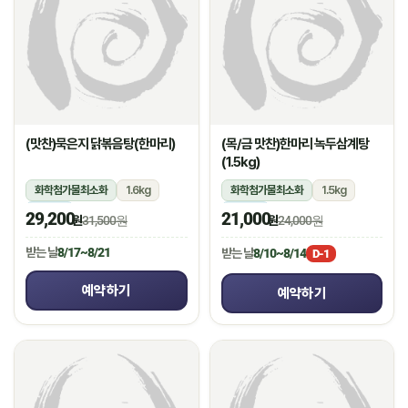
(맛찬)묵은지 닭볶음탕(한마리)
(목/금 맛찬)한마리 녹두삼계탕
(1.5kg)
화학첨가물최소화
1.6kg
화학첨가물최소화
1.5kg
냉장
냉장
29,200
21,000
원
31,500원
원
24,000원
받는 날
8/17~8/21
받는 날
8/10~8/14
D-1
예약하기
예약하기