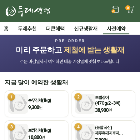
0
홈
두레추천
더큰혜택
신규생활재
사전예약
PRE-ORDER
미리 주문하고
제철에 받는 생활재
주문 마감일까지 예약하면 배송 예정일에 맞춰 보내드립니다.
지금 많이 예약한 생활재
1
2
초벌장어
순무김치(1kg)
(470g/2~3미)
9,300
원
38,900
원
3
4
(농할 국산)
보쌈김치(1kg)
제주흑돼지후지
10,800
원
(불고기용/500g)