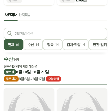
7,900
원
사전예약
산지직송
전체
수산
정육
김치·젓갈
반찬·밀키트
61
14
14
4
수산
14개
전복·게장·장어, 제철 해산물
8월 10일 ~ 8월 21일
받는 날
8월 6일 ~ 8월 17일
주문 마감
오늘 마감