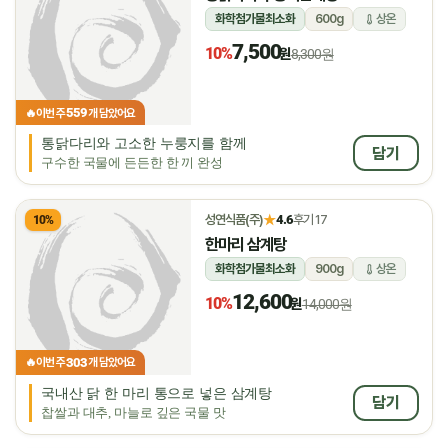
화학첨가물최소화
600g
상온
7,500
10%
원
8,300원
559
🔥
이번 주
개 담았어요
통닭다리와 고소한 누룽지를 함께
담기
구수한 국물에 든든한 한 끼 완성
★
성연식품(주)
4.6
후기 17
10%
한마리 삼계탕
화학첨가물최소화
900g
상온
12,600
10%
원
14,000원
303
🔥
이번 주
개 담았어요
국내산 닭 한 마리 통으로 넣은 삼계탕
담기
찹쌀과 대추, 마늘로 깊은 국물 맛