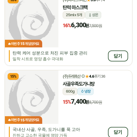
16%
탄력 마스크팩
25ml x 5개
상온
6,300
16%
원
7,500원
15
🔥
이번 주
개 담았어요
탄력 케어 성분으로 처진 피부 집중 관리
담기
밀착 시트로 영양 흡수 극대화
★
(주)두레축산
4.6
후기 36
15%
사골우족도가니탕
600g
냉장
7,400
15%
원
8,700원
15
🔥
이번 주
개 담았어요
국내산 사골, 우족, 도가니를 푹 고아
담기
진하고 고소한 국물에 영양 가득