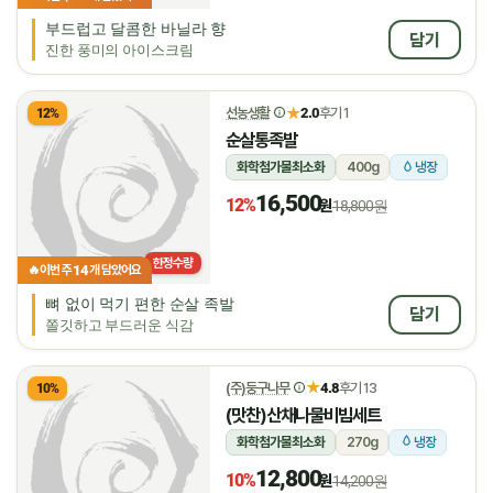
부드럽고 달콤한 바닐라 향
담기
진한 풍미의 아이스크림
★
선농생활
2.0
후기 1
12%
순살통족발
화학첨가물최소화
400g
냉장
16,500
12%
원
18,800원
한정수량
14
🔥
이번 주
개 담았어요
뼈 없이 먹기 편한 순살 족발
담기
쫄깃하고 부드러운 식감
★
(주)둥구나무
4.8
후기 13
10%
(맛찬)산채나물비빔세트
화학첨가물최소화
270g
냉장
12,800
10%
원
14,200원