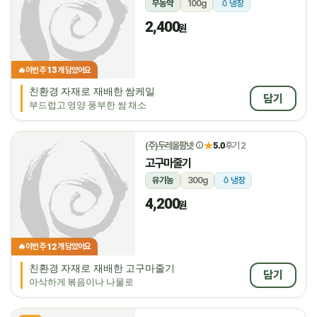
무농약
100g
냉장
2,400
원
13
🔥
이번 주
개 담았어요
친환경 자재로 재배한 쌈케일
담기
부드럽고 영양 풍부한 쌈 채소
★
(주)두레올팜넷
5.0
후기 2
고구마줄기
유기농
300g
냉장
4,200
원
12
🔥
이번 주
개 담았어요
친환경 자재로 재배한 고구마줄기
담기
아삭하게 볶음이나 나물로