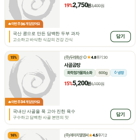
2,750
19%
원
3,400원
36
🔥
이번 주
개 담았어요
국산 콩으로 만든 담백한 두부 과자
담기
고소하고 바삭한 식감의 건강 간식
★
(주)두레축산
4.8
후기 30
15%
사골곰탕
화학첨가물최소화
600g
냉장
5,200
15%
원
6,100원
34
🔥
이번 주
개 담았어요
국내산 사골을 푹 고아 진한 육수
담기
구수하고 담백한 사골 본연의 맛
★
(주)에이치엘엠씨
4.5
후기 2
16%