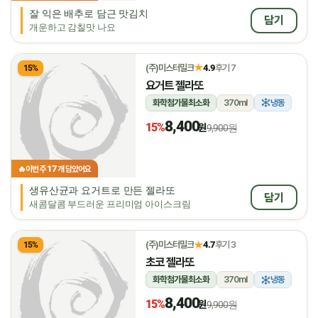
잘 익은 배추로 담근 맛김치
담기
개운하고 감칠맛 나요
★
(주)미스터밀크
4.9
후기 7
15%
요거트 젤라또
화학첨가물최소화
370ml
냉동
8,400
15%
원
9,900원
17
🔥
이번 주
개 담았어요
생유산균과 요거트로 만든 젤라또
담기
새콤달콤 부드러운 프리미엄 아이스크림
★
(주)미스터밀크
4.7
후기 3
15%
초코 젤라또
화학첨가물최소화
370ml
냉동
8,400
15%
원
9,900원