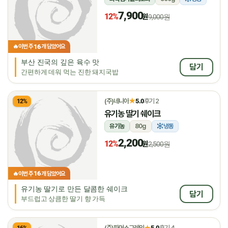
7,900
12%
원
9,000원
16
🔥
이번 주
개 담았어요
부산 진국의 깊은 육수 맛
담기
간편하게 데워 먹는 진한 돼지국밥
★
(주)네니아
5.0
후기 2
12%
유기농 딸기 쉐이크
유기농
80g
냉동
2,200
12%
원
2,500원
16
🔥
이번 주
개 담았어요
유기농 딸기로 만든 달콤한 쉐이크
담기
부드럽고 상큼한 딸기 향 가득
★
(주)파머스그레인
5.0
후기 4