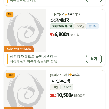
촉촉한 에센스 타입
★
코미가먹거리
4.6
후기 12
9%
섬진강재첩국
화학첨가물최소화
500g
냉동
6,800
9%
원
7,500원
11
🔥
이번 주
개 담았어요
섬진강 재첩으로 끓인 시원한 국
담기
해장과 원기 회복에 좋은 담백한 맛
★
(주)파머스그레인
4.8
후기 6
30%
그레인 수면팩
50g
상온
10,500
30%
원
15,000원