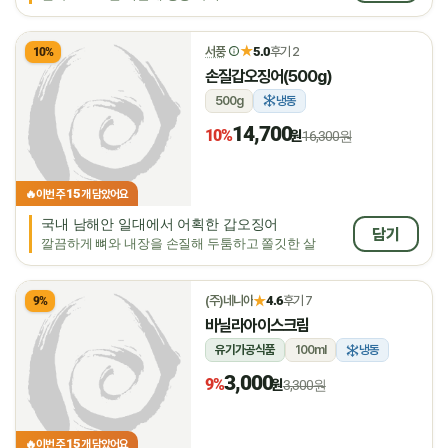
★
서풍
5.0
후기 2
10%
손질갑오징어(500g)
500g
냉동
14,700
10%
원
16,300원
15
🔥
이번 주
개 담았어요
국내 남해안 일대에서 어획한 갑오징어
담기
깔끔하게 뼈와 내장을 손질해 두툼하고 쫄깃한 살
★
(주)네니아
4.6
후기 7
9%
바닐라아이스크림
유기가공식품
100ml
냉동
3,000
9%
원
3,300원
15
🔥
이번 주
개 담았어요