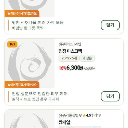
14
🔥
이번 주
개 담았어요
맛찬 산채나물 여러 가지 모음
담기
비빔밥 한 그릇 뚝딱
(주)파머스그레인
16%
진정 마스크팩
25ml x 5개
상온
6,300
16%
원
7,500원
13
🔥
이번 주
개 담았어요
진정 성분으로 민감한 피부 케어
담기
밀착 시트로 영양 흡수 극대화
★
(주)두레올팜넷
4.5
후기 18
쌈케일