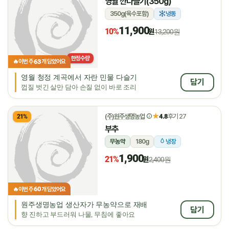
영월 깐다슬기(350g)
350g(육수포함)
냉동
11,900
10%
원
13,200원
한정수량
63
🔥
이번 주
개 담았어요
영월 청정 계곡에서 자란 민물 다슬기
담기
껍질 벗긴 살만 담아 손질 없이 바로 조리
★
(주)원주생명농업
4.8
후기 27
21%
부추
무농약
180g
냉장
1,900
21%
원
2,400원
60
🔥
이번 주
개 담았어요
원주생명농업 생산자가 무농약으로 재배
담기
향 진하고 부드러워 나물, 무침에 좋아요