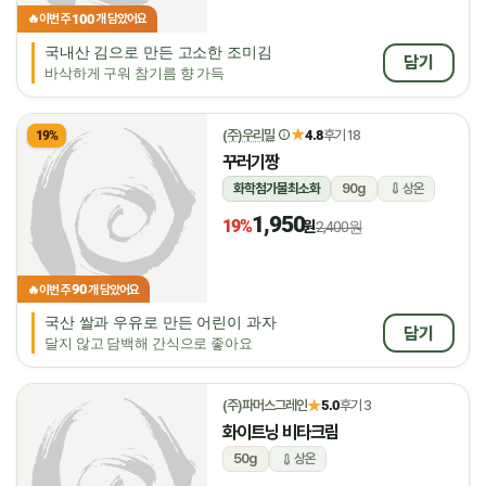
100
🔥
이번 주
개 담았어요
국내산 김으로 만든 고소한 조미김
담기
바삭하게 구워 참기름 향 가득
★
(주)우리밀
4.8
후기 18
19%
꾸러기짱
화학첨가물최소화
90g
상온
1,950
19%
원
2,400원
90
🔥
이번 주
개 담았어요
국산 쌀과 우유로 만든 어린이 과자
담기
달지 않고 담백해 간식으로 좋아요
★
(주)파머스그레인
5.0
후기 3
화이트닝 비타크림
50g
상온