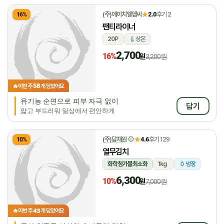
★
(주)에이치엘엠씨
2.0
후기 2
16%
팬티라이너
20P
상온
2,700
16%
원
3,200원
58
🔥
이번 주
개 담았어요
유기농 순면으로 피부 자극 없이
담기
얇고 부드러워 일상에서 편안하게
★
(주)담채원
4.6
후기 129
10%
열무김치
화학첨가물최소화
1kg
냉장
6,300
10%
원
7,000원
43
🔥
이번 주
개 담았어요