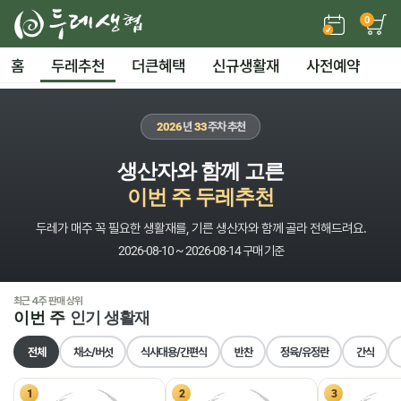
0
홈
두레추천
더큰혜택
신규생활재
사전예약
2026
년
33
주차 추천
생산자와 함께 고른
이번 주 두레추천
두레가 매주 꼭 필요한 생활재를, 기른 생산자와 함께 골라 전해드려요.
2026-08-10 ~ 2026-08-14 구매 기준
최근 4주 판매 상위
이번 주
인기 생활재
전체
채소/버섯
식사대용/간편식
반찬
정육/유정란
간식
1
2
3