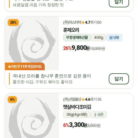
담기
새콤달콤 과즙 가득 청량한 맛
★
(주)미스터덕
4.7
후기 60
26%
훈제오리
무항생제축산물
400g
냉동
9,800
26%
원
13,300원
119
🔥
이번 주
개 담았어요
국내산 오리를 참나무 훈연으로 깊은 풍미
담기
쫄깃한 식감, 구워도 볶아도 좋아요
★
(주)선일물산
4.6
후기 35
6%
햇살바다조미김
36g(4g×9봉)
상온
3,300
6%
원
3,500원