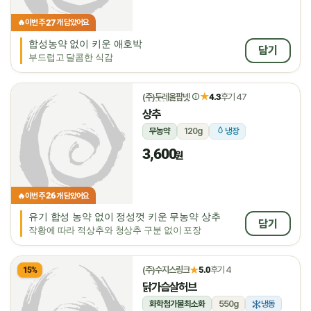
27
🔥
이번 주
개 담았어요
합성농약 없이 키운 애호박
담기
부드럽고 달콤한 식감
★
(주)두레올팜넷
4.3
후기 47
상추
무농약
120g
냉장
3,600
원
26
🔥
이번 주
개 담았어요
유기 합성 농약 없이 정성껏 키운 무농약 상추
담기
작황에 따라 적상추와 청상추 구분 없이 포장
★
(주)수지스링크
5.0
후기 4
15%
닭가슴살허브
화학첨가물최소화
550g
냉동