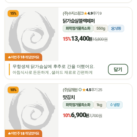
★
(주)수지스링크
4.9
후기 9
15%
닭가슴살블랙페퍼
화학첨가물최소화
550g
냉동
13,400
15%
원
15,800원
18
🔥
이번 주
개 담았어요
무항생제 닭가슴살에 후추로 간을 더했어요.
담기
아침식사로 든든하게 , 샐러드 재료로 간편하게
★
(주)담채원
4.5
후기 25
10%
맛김치
화학첨가물최소화
1kg
냉장
6,900
10%
원
7,700원
18
🔥
이번 주
개 담았어요