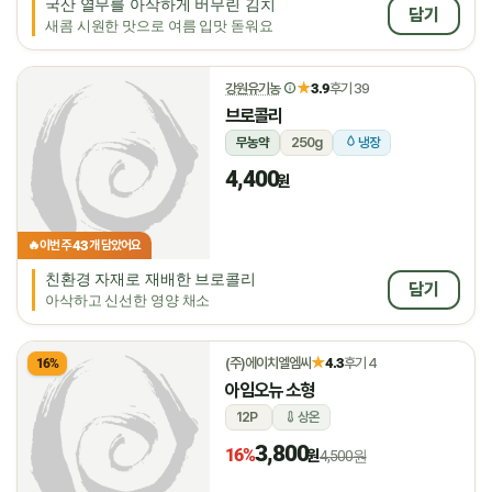
국산 열무를 아삭하게 버무린 김치
담기
새콤 시원한 맛으로 여름 입맛 돋워요
★
강원유기농
3.9
후기 39
브로콜리
무농약
250g
냉장
4,400
원
43
🔥
이번 주
개 담았어요
친환경 자재로 재배한 브로콜리
담기
아삭하고 신선한 영양 채소
★
(주)에이치엘엠씨
4.3
후기 4
16%
아임오뉴 소형
12P
상온
3,800
16%
원
4,500원