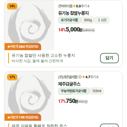
★
큰바위식품
5.0
후기 4
14%
유기농 찹쌀누룽지
유기가공식품
300g
상온
5,000
14%
원
5,800원
284
🔥
이번 주
개 담았어요
유기농 찹쌀만 사용한 고소한 누룽지
담기
바삭한 식감, 물에 불려 간편하게
★
(주)제주올레팜
4.7
후기 6
17%
제주감귤주스
무농약원료가공식품
125ml
상온
750
17%
원
900원
146
🔥
이번 주
개 담았어요
제주 감귤을 통째로 착즙한 주스