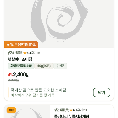
569
🔥
이번 주
개 담았어요
★
(주)선일물산
4.4
후기 15
햇살바다조미김
화학첨가물최소화
40g(10장)
상온
2,400
4%
원
2,500원
국내산 김으로 만든 고소한 조미김
담기
바삭하게 구워 참기름 향 가득
★
성연식품(주)
4.7
후기 23
10%
통닭다리 누룽지삼계탕