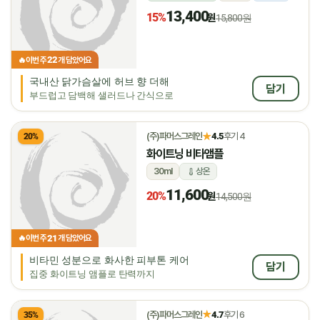
13,400
15%
원
15,800원
22
🔥
이번 주
개 담았어요
국내산 닭가슴살에 허브 향 더해
담기
부드럽고 담백해 샐러드나 간식으로
★
(주)파머스그레인
4.5
후기 4
20%
화이트닝 비타앰플
30ml
상온
11,600
20%
원
14,500원
21
🔥
이번 주
개 담았어요
비타민 성분으로 화사한 피부톤 케어
담기
집중 화이트닝 앰플로 탄력까지
★
(주)파머스그레인
4.7
후기 6
35%