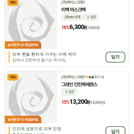
(주)파머스그레인
16%
미백 마스크팩
25ml x 5개
상온
6,300
16%
원
7,500원
11
🔥
이번 주
개 담았어요
피부 톤을 환하게 가꾸는 미백 케어
담기
집에서 간편하게 즐기는 팩 타임
★
(주)파머스그레인
4.6
후기 14
15%
그레인 인진쑥에센스
상온
13,200
15%
원
15,500원
11
🔥
이번 주
개 담았어요
인진쑥 성분으로 피부 진정
담기