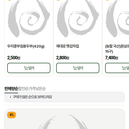
우리콩부침용두부(420g)
제대로 햇감자칩
(농할 국산)원삼유
15구)
2,500
2,800
7,400
원
원
원
담기
담기
담
판매량순
할인순
가격낮은순
구매가 많은 순으로 보여드려요
i
4%