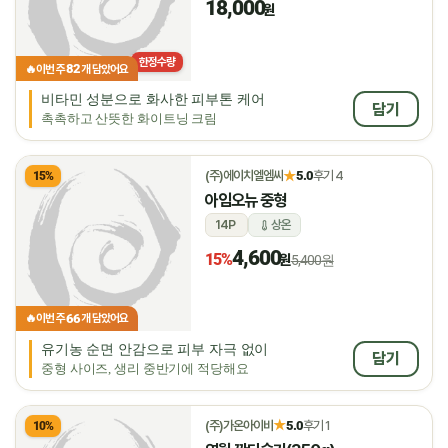
18,000
원
한정수량
82
🔥
이번 주
개 담았어요
비타민 성분으로 화사한 피부톤 케어
담기
촉촉하고 산뜻한 화이트닝 크림
★
(주)에이치엘엠씨
5.0
후기 4
15%
아임오뉴 중형
14P
상온
4,600
15%
원
5,400원
66
🔥
이번 주
개 담았어요
유기농 순면 안감으로 피부 자극 없이
담기
중형 사이즈, 생리 중반기에 적당해요
★
(주)가온아이비
5.0
후기 1
10%