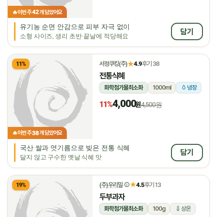
42
🔥
이번 주
개 담았어요
유기농 순면 안감으로 피부 자극 없이
담기
소형 사이즈, 생리 초반·끝날에 적당해요
★
서정쿠킹(주)
4.9
후기 38
11%
전통식혜
화학첨가물최소화
1000ml
냉장
4,000
11%
원
4,500원
38
🔥
이번 주
개 담았어요
국산 쌀과 엿기름으로 빚은 전통 식혜
담기
달지 않고 구수한 옛날 식혜 맛
★
(주)우리밀
4.5
후기 13
19%
두부과자
화학첨가물최소화
100g
상온