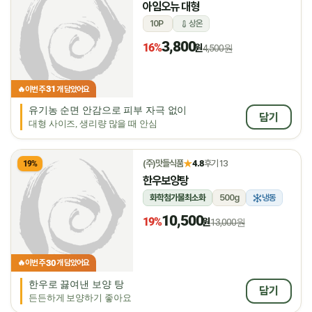
아임오뉴 대형
10P
상온
3,800
16%
원
4,500원
31
🔥
이번 주
개 담았어요
유기농 순면 안감으로 피부 자극 없이
담기
대형 사이즈, 생리량 많을 때 안심
★
(주)맛들식품
4.8
후기 13
19%
한우보양탕
화학첨가물최소화
500g
냉동
10,500
19%
원
13,000원
30
🔥
이번 주
개 담았어요
한우로 끓여낸 보양 탕
담기
든든하게 보양하기 좋아요