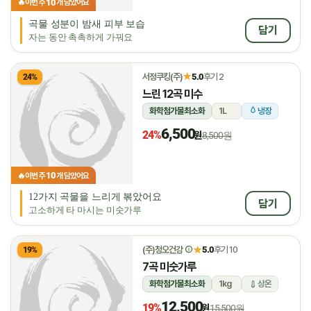
10
🔥
이번 주
개 담았어요
곡물 성분이 밤새 피부 보습
담기
자는 동안 촉촉하게 가꿔요
★
서정쿠킹(주)
5.0
후기 2
24%
느린 12곡 미수
화학첨가물최소화
1L
냉장
6,500
24%
원
8,500원
10
🔥
이번 주
개 담았어요
12가지 곡물을 느리게 볶았어요
담기
고소하게 타 마시는 미숫가루
★
(주)청오건강
5.0
후기 10
19%
7곡 미숫가루
화학첨가물최소화
1kg
상온
12,500
19%
원
15,500원