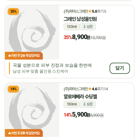
★
(주)파머스그레인
5.0
후기 5
35%
그레인 남성올인원
120ml
상온
8,900
35%
원
13,700원
29
🔥
이번 주
개 담았어요
곡물 성분으로 피부 진정과 보습을 한번에
담기
남성 피부 맞춤 올인원 스킨케어
★
(주)파머스그레인
4.6
후기 14
14%
알로에베라 수딩젤
150ml
상온
5,900
14%
원
6,900원
28
🔥
이번 주
개 담았어요