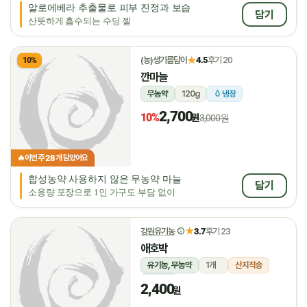
알로에베라 추출물로 피부 진정과 보습
담기
산뜻하게 흡수되는 수딩 젤
★
(농)생기를담아
4.5
후기 20
10%
깐마늘
무농약
120g
냉장
2,700
10%
원
3,000원
28
🔥
이번 주
개 담았어요
합성농약 사용하지 않은 무농약 마늘
담기
소용량 포장으로 1인 가구도 부담 없이
★
강원유기농
3.7
후기 23
애호박
유기농, 무농약
1개
산지직송
냉장
2,400
원