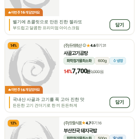
16
🔥
이번 주
개 담았어요
벨기에 초콜릿으로 만든 진한 젤라또
담기
부드럽고 달콤한 프리미엄 아이스크림
★
(주)두레축산
4.6
후기 31
14%
사골고기곰탕
화학첨가물최소화
600g
냉장
7,700
14%
원
9,000원
16
🔥
이번 주
개 담았어요
국내산 사골과 고기를 푹 고아 진한 맛
담기
든든한 고기 건더기로 한 끼 든든하게
★
(주)맛들식품
4.7
후기 16
12%
부산진국 돼지국밥
화학첨가물최소화
500g
냉동