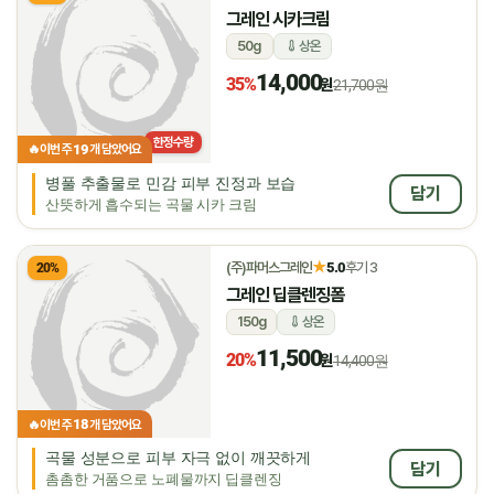
그레인 시카크림
50g
상온
14,000
35%
원
21,700원
한정수량
19
🔥
이번 주
개 담았어요
병풀 추출물로 민감 피부 진정과 보습
담기
산뜻하게 흡수되는 곡물 시카 크림
★
(주)파머스그레인
5.0
후기 3
20%
그레인 딥클렌징폼
150g
상온
11,500
20%
원
14,400원
18
🔥
이번 주
개 담았어요
곡물 성분으로 피부 자극 없이 깨끗하게
담기
촘촘한 거품으로 노폐물까지 딥클렌징