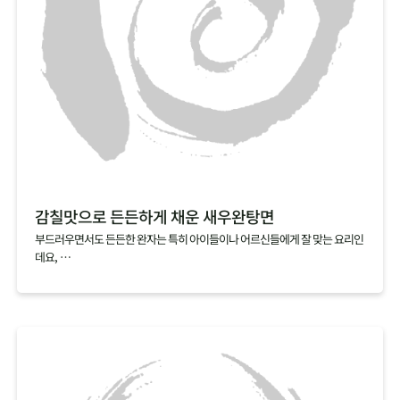
감칠맛으로 든든하게 채운 새우완탕면
부드러우면서도 든든한 완자는 특히 아이들이나 어르신들에게 잘 맞는 요리인
데요,
집에서 만들기 복잡할 것 같다는 편견 때문에 아직 도전해보지 않으셨다면,
빚지 않고 만드는 새우완탕면을 추천해요.
알육수로 간편하게 낸 해물육수에 연근가루를 넣고 갈아낸 새우살을 툭툭 넣
기만 하면,
특유의 탱글탱글하고 쫀득한 식감과 감칠맛이 살아 있는 새우완탕면이 완성된
답니다.