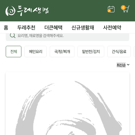
0
홈
두레추천
더큰혜택
신규생활재
사전예약
전체
메인요리
국/탕/찌개
밑반찬/김치
간식/음료