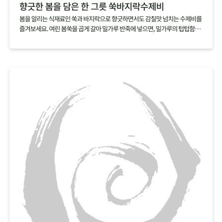
향긋한 봄을 담은 한 그릇 쑥바지락수제비
봄을 알리는 식재료인 쑥과 바지락으로 향긋하면서도 감칠맛 넘치는 수제비를
즐겨보세요. 여린 봄쑥을 곱게 갈아 밀가루 반죽에 넣으면, 밀가루의 텁텁함은
잡아주고 쑥의 향긋함을 더할 수 있어요. 감칠맛 넘치는 바지락을 듬뿍 넣어 끓
이면, 따로 육수를 내지 않아도 깊은 국물맛을 낼 수 있답니다.