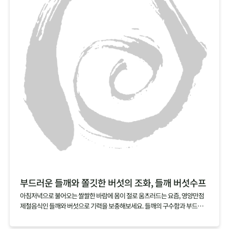
부드러운 들깨와 쫄깃한 버섯의 조화, 들깨 버섯수프
아침저녁으로 불어오는 쌀쌀한 바람에 몸이 절로 움츠러드는 요즘, 영양만점
제철음식인 들깨와 버섯으로 기력을 보충해보세요. 들깨의 구수함과 부드러움
을 품은 국물에 잘게 찢은 버섯의 쫄깃함이 어우러진 들깨 버섯수프는 아침 대
용식이나 브런치 메뉴로도 잘 어울린답니다.