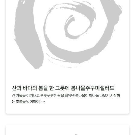
산과 바다의 봄을 한 그릇에 봄나물주꾸미샐러드
긴 겨울을 이겨내고 푸릇푸릇한 싹을 틔워낸 봄나물이 하나둘 나오기 시작하
는 초봄을 맞이하여,
산뜻한 봄나물로 노곤해진 몸을 일깨워보세요.
여기에 싱싱할 때 바로 손질해서 급냉한 손질 주꾸미를 가볍게 데쳐 올리면
탱글탱글한 식감과 영양까지 더할 나위 없는 한 그릇 요리가 완성됩니다.