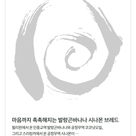
마음까지 촉촉해지는 발랑곤바나나 시나몬 브레드
필리핀에서 온 민중교역 발랑곤바나나와 공정무역 코코넛오일,
그리고 스리링카에서 온 공정무역 시나몬이