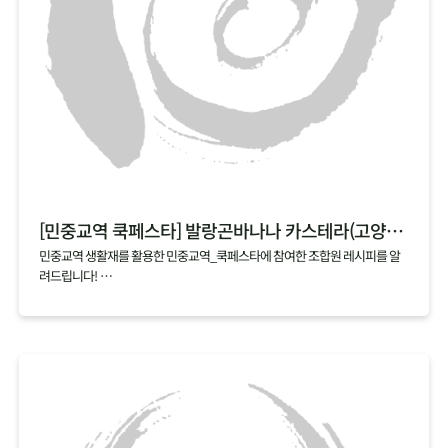
[민중교역 쿡페스타] 발랑곤바나나 카스테라(고양파주)
민중교역 생활재를 활용한 민중교역_쿡페스타에 참여한 조합원 레시피를 알
려드립니다!
매달 업로드되는 cookfesta recipe 기대해주세요~
[쿡페스타 시식 후기]
쉽고 간단해서 언제든 해먹을 수 있을 것 같아요
발랑곤바나나가 카스테라로 변신~
넘 부드럽고 사랑스럽게 넘어가요!
어린이, 노인, 환자분들도 좋아할 것 같아요.
와~ 너무 부드럽고 달콤한 맛이에요^^