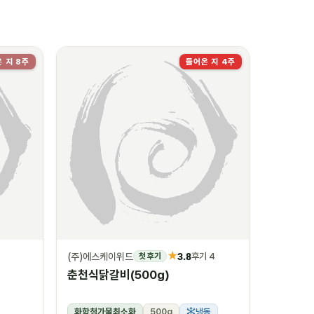
 지 8주
들어온 지 4주
★
(주)에스케이위드
3.8
첫 후기
후기 4
춘천식닭갈비(500g)
화학첨가물최소화
500g
냉동