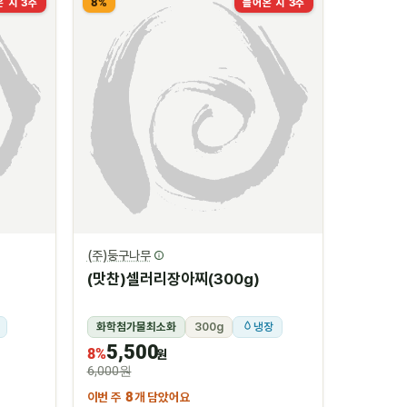
8%
 지 3주
들어온 지 3주
(주)둥구나무
(맛찬)셀러리장아찌(300g)
화학첨가물최소화
300g
냉장
5,500
8%
원
6,000원
이번 주
8
개 담았어요