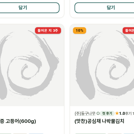
담기
담기
10%
들어온 지 3주
들어온
★
(주)둥구나무
1.0
첫 후기
후기 
증 고등어(600g)
(맛찬)공심채 나박물김치