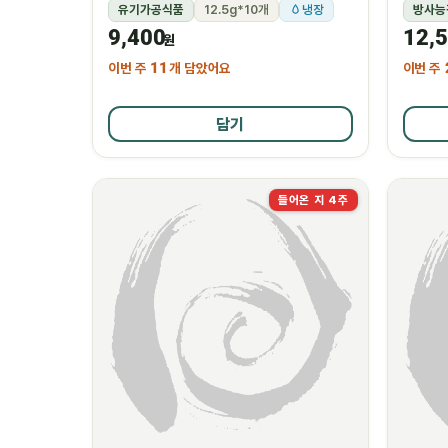
유기가공식품
12.5g*10개
냉장
방사능
9,400
12,
원
이번 주
11
개 담았어요
이번 주
담기
들어온 지 4주