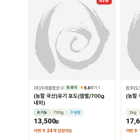
NEW
★
(주)두레올팜넷
5.0
원주(도
첫 후기
후기 1
(농할 국산)유기 포도(캠벨/700g
(농할 
내외)
유기농
700g
냉장
2kg
13,500
17,
원
이번 주
24
개 담았어요
이번 주