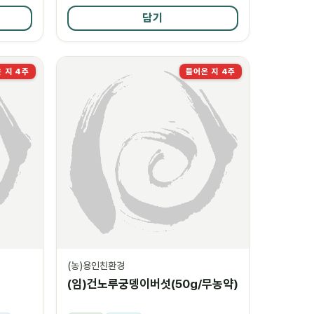
담기
 지 4주
들어온 지 4주
(농)용인친환경
1
(임)건노루궁뎅이버섯(50g/무농약)