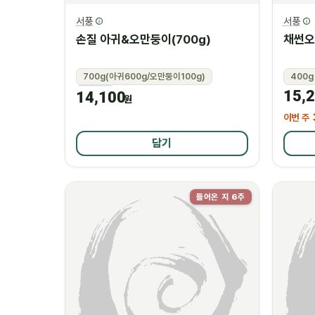
서풍
서풍
손질 아귀&오만둥이(700g)
채썬오
700g(아귀600g/오만둥이100g)
400g
15,
냉동
14,100
원
이번 주
담기
들어온 지 6주