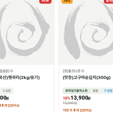
10%
NEW
들어온
정공장)
(주)둥구나무
국산)햇귀리(2kg/유기)
(맛찬)고구마순김치(300g)
상온
화학첨가물최소화
냉장
냉장
600
13,900
10%
원
원
15,500원
18
개 담았어요
이번 주
8
개 담았어요