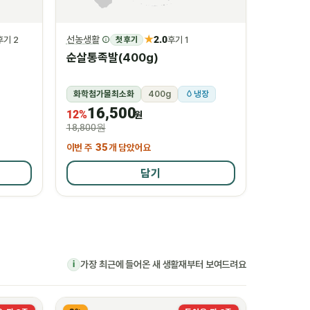
★
선농생활
2.0
후기 2
첫 후기
후기 1
순살통족발(400g)
화학첨가물최소화
400g
냉장
16,500
12%
원
18,800원
이번 주
35
개 담았어요
담기
가장 최근에 들어온 새 생활재부터 보여드려요
i