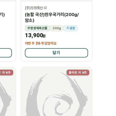
(주)두레축산
기)
(농할 국산)한우국거리(200g/
암소)
무항생제축산물
200g
냉장
13,900
원
이번 주
26
개 담았어요
담기
 지 6주
들어온 지 6주