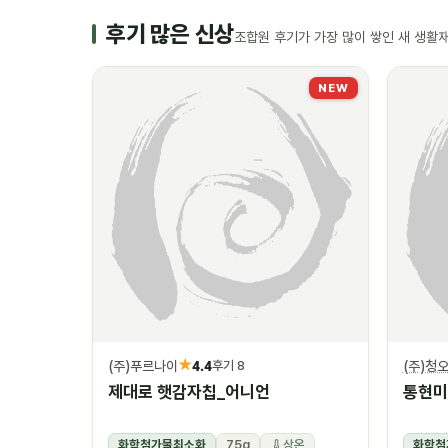
후기 많은 신상
조합원 후기가 가장 많이 쌓인 새 생활
NEW
★
(주)푸르나이
4.4
(주)청
후기 8
제대로 햇감자칩_어니언
통현미
화학첨가물최소화
75g
상온
화학첨