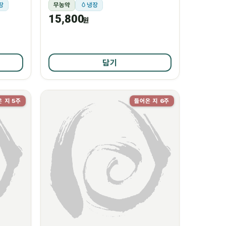
장
무농약
냉장
15,800
원
담기
 지 5주
들어온 지 6주