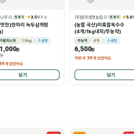
★
★
구나무
3.5
(주)원주생명농업
5.0
첫 후기
후기 2
첫 후기
금 맛찬)한마리 녹두삼계탕
(농할 국산)미흑찰옥수수
g)
(4개/1kg내외/무농약)
가물최소화
1.5kg
냉장
무농약
4개
냉장
1,000
6,500
원
원
0원
이번 주
39
개 담았어요
39
개 담았어요
담기
담기