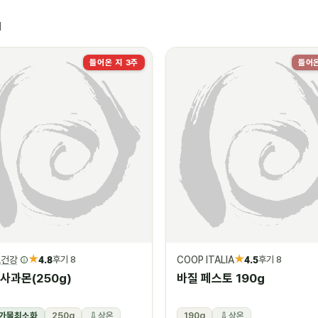
재
들어온 지 3주
들어온
★
★
오건강
4.8
COOP ITALIA
4.5
후기 8
후기 8
사과몬(250g)
바질 페스토 190g
가물최소화
250g
상온
190g
상온