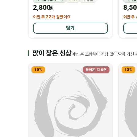
2,800
8,5
원
이번 주
22
개 담았어요
이번 주
담기
많이 찾은 신상
이번 주 조합원이 가장 많이 담아 가신 
10%
13%
들어온 지 5주