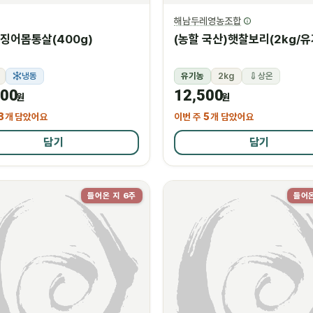
해남두레영농조합
징어몸통살(400g)
(농할 국산)햇찰보리(2kg/유
냉동
유기농
2kg
상온
200
12,500
원
원
3
개 담았어요
이번 주
5
개 담았어요
담기
담기
들어온 지 6주
들어온