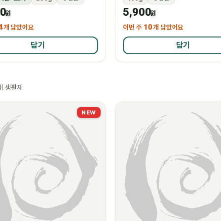
00
5,900
원
원
4
개 담았어요
이번 주
10
개 담았어요
담기
담기
새 생활재
NEW