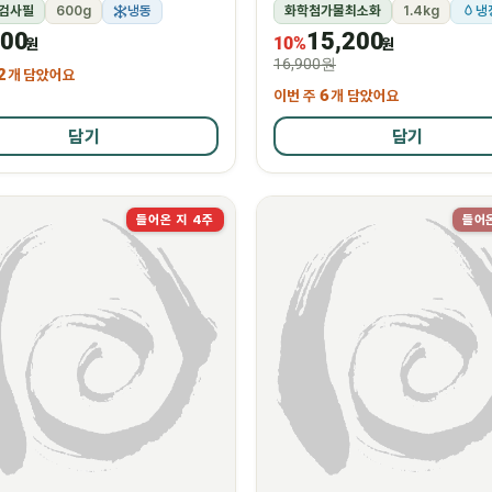
검사필
600g
냉동
화학첨가물최소화
1.4kg
냉
500
15,200
10%
원
원
16,900원
2
개 담았어요
이번 주
6
개 담았어요
담기
담기
들어온 지 4주
들어온