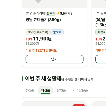
★
(주)가온아이비
5.0
(주)둥
첫 후기
후기 1
영월 깐다슬기(350g)
(목/
(1.5k
350g(육수포함)
냉동
화학첨
11,900
2
10%
13%
원
13,200원
24,00
이번 주
122
개 담았어요
이번 주
담기
이번 주 새 생활재
위 추천을 뺀 나머지 전체
추천순
최신순
할인순
가격낮은순