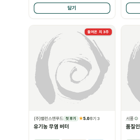
담기
들어온 지 3주
★
(주)밸런스앤푸드
5.0
서풍
첫 후기
후기 3
유기농 무염 버터
품질인