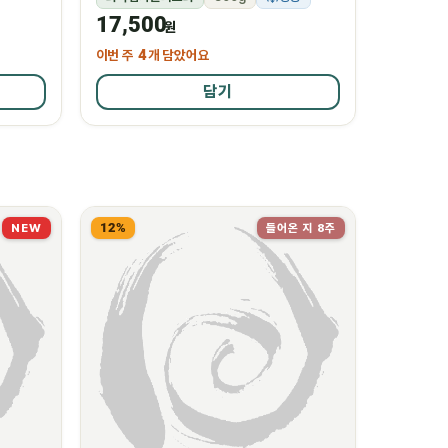
17,500
원
이번 주
4
개 담았어요
담기
12%
NEW
들어온 지 8주