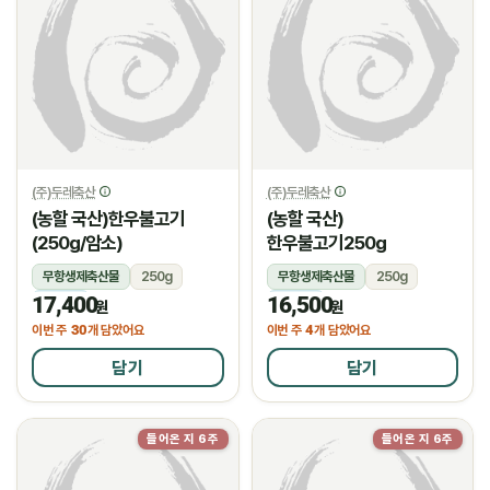
(주)두레축산
(주)두레축산
(농할 국산)한우불고기
(농할 국산)
(250g/암소)
한우불고기250g
무항생제축산물
250g
무항생제축산물
250g
17,400
16,500
냉장
냉장
원
원
30
4
이번 주
개 담았어요
이번 주
개 담았어요
담기
담기
들어온 지 6주
들어온 지 6주