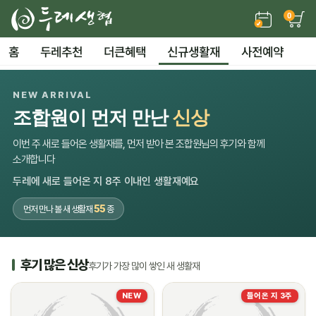
0
홈
두레추천
더큰혜택
신규생활재
사전예약
NEW ARRIVAL
조합원이 먼저 만난
신상
이번 주 새로 들어온 생활재를, 먼저 받아 본 조합원님의 후기와 함께
소개합니다
두레에 새로 들어온 지 8주 이내인 생활재예요
55
먼저 만나 볼 새 생활재
종
후기 많은 신상
후기가 가장 많이 쌓인 새 생활재
NEW
들어온 지 3주