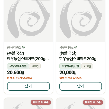
(주)두레축산
(주)두레축산
(농할 국산)
(농할 국산)
한우등심스테이크(200g/
한우등심스테이크200g
암소)
무항생제축산물
200g
무항생제축산물
200g
20,600
20,000
냉장
냉장
원
원
12
9
이번 주
개 담았어요
이번 주
개 담았어요
담기
담기
들어온 지 6주
들어온 지 6주