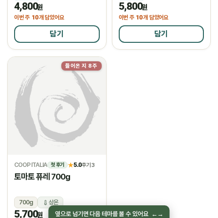
4,800
5,800
냉장
냉장
원
원
10
10
이번 주
개 담았어요
이번 주
개 담았어요
담기
담기
들어온 지 8주
물량소진
COOP ITALIA
5.0
★
후기 3
첫 후기
토마토 퓨레 700g
700g
상온
5,700
옆으로 넘기면 다음 테마를 볼 수 있어요
←
→
원