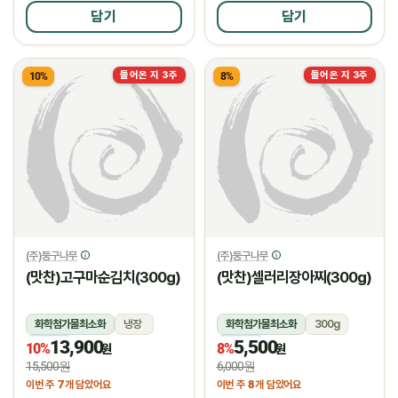
담기
담기
들어온 지 3주
들어온 지 3주
10%
8%
(주)둥구나무
(주)둥구나무
(맛찬)고구마순김치(300g)
(맛찬)셀러리장아찌(300g)
화학첨가물최소화
냉장
화학첨가물최소화
300g
13,900
5,500
냉장
냉장
10%
8%
원
원
15,500원
6,000원
7
8
이번 주
개 담았어요
이번 주
개 담았어요