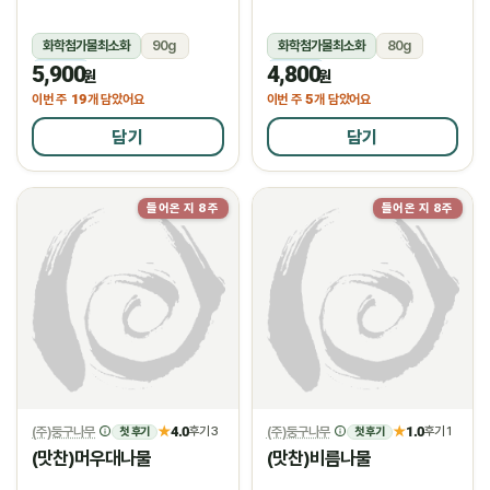
화학첨가물최소화
90g
화학첨가물최소화
80g
5,900
4,800
냉장
냉장
원
원
19
5
이번 주
개 담았어요
이번 주
개 담았어요
담기
담기
들어온 지 8주
들어온 지 8주
(주)둥구나무
4.0
(주)둥구나무
1.0
★
후기 3
★
후기 1
첫 후기
첫 후기
(맛찬)머우대나물
(맛찬)비름나물