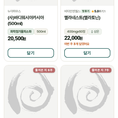
누야하우스
비타민엔젤스
5.0
★
후기 1
첫 후기
(사)바디워시아카시아
멜라네스트(멜라토닌)
(500ml)
화학첨가물최소화
500ml
400mgx60정
상온
22,000
20,500
상온
원
원
3
이번 주
개 담았어요
담기
담기
들어온 지 6주
들어온 지 7주