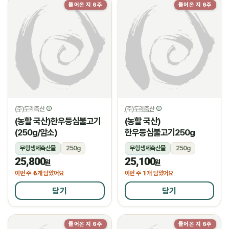
들어온 지 6주
들어온 지 6주
(주)두레축산
(주)두레축산
(농할 국산)한우등심불고기
(농할 국산)
(250g/암소)
한우등심불고기250g
무항생제축산물
250g
무항생제축산물
250g
25,800
25,100
냉장
냉장
원
원
6
1
이번 주
개 담았어요
이번 주
개 담았어요
담기
담기
들어온 지 6주
들어온 지 6주