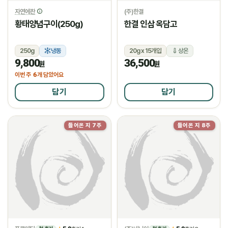
자연에찬
(주)한결
황태양념구이(250g)
한결 인삼 옥담고
250g
냉동
20g x 15개입
상온
9,800
36,500
원
원
6
이번 주
개 담았어요
담기
담기
들어온 지 7주
들어온 지 8주