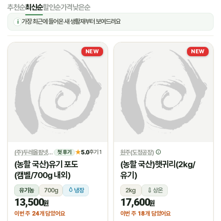
추천순
최신순
할인순
가격낮은순
가장 최근에 들어온 새 생활재부터 보여드려요
i
NEW
NEW
(주)두레올팜넷
5.0
원주(도정공장)
★
후기 1
첫 후기
(농할 국산)유기 포도
(농할 국산)햇귀리(2kg/
(캠벨/700g 내외)
유기)
유기농
700g
냉장
2kg
상온
13,500
17,600
원
원
24
18
이번 주
개 담았어요
이번 주
개 담았어요