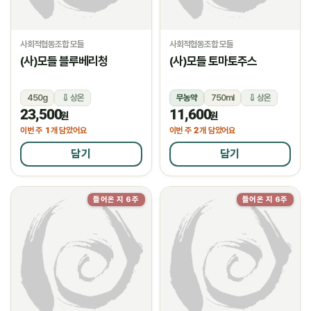
사회적협동조합 모들
사회적협동조합 모들
(사)모들 블루베리청
(사)모들 토마토주스
450g
상온
무농약
750ml
상온
23,500
11,600
원
원
1
2
이번 주
개 담았어요
이번 주
개 담았어요
담기
담기
들어온 지 6주
들어온 지 6주