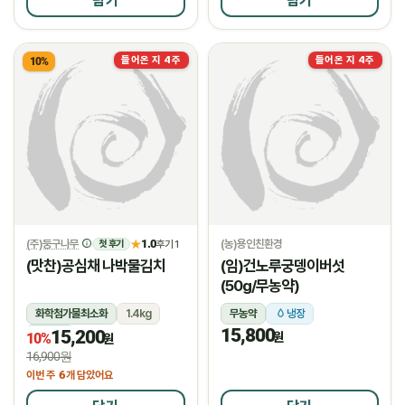
담기
담기
들어온 지 4주
들어온 지 4주
10%
(주)둥구나무
1.0
(농)용인친환경
★
후기 1
첫 후기
(맛찬)공심채 나박물김치
(임)건노루궁뎅이버섯
(50g/무농약)
화학첨가물최소화
1.4kg
무농약
냉장
15,800
15,200
냉장
원
10%
원
16,900원
6
이번 주
개 담았어요