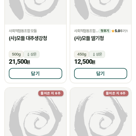
사회적협동조합 모들
사회적협동조합 모들
5.0
★
후기 1
첫 후기
(사)모들 대추생강청
(사)모들 딸기청
500g
상온
450g
상온
21,500
12,500
원
원
담기
담기
들어온 지 6주
들어온 지 6주