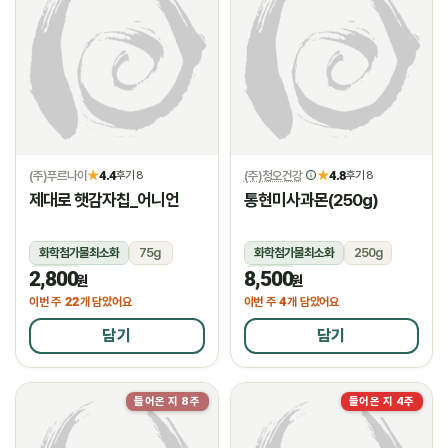
(주)푸르나이
4.4
(주)청오건강
4.8
★
후기 8
★
후기 8
제대로 햇감자칩_어니언
통현미사과몬(250g)
화학첨가물최소화
75g
화학첨가물최소화
250g
2,800
8,500
상온
상온
원
원
22
4
이번 주
개 담았어요
이번 주
개 담았어요
담기
담기
들어온 지 8주
들어온 지 4주