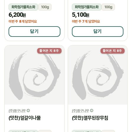
화학첨가물최소화
100g
화학첨가물최소화
100g
6,200
5,100
냉장
냉장
원
원
8
7
이번 주
개 담았어요
이번 주
개 담았어요
담기
담기
들어온 지 8주
들어온 지 8주
(주)둥구나무
(주)둥구나무
(맛찬)얼갈이나물
(맛찬)열무된장무침