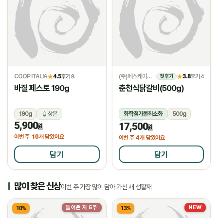
COOP ITALIA
4.5
(주)에스케이위드
3.8
★
후기 8
★
후기 4
첫 후기
바질 페스토 190g
춘천식닭갈비(500g)
190g
상온
화학첨가물최소화
500g
5,900
17,500
냉동
원
원
10
이번 주
개 담았어요
4
이번 주
개 담았어요
담기
담기
많이 찾은 신상
이번 주 가장 많이 담아 가신 새 생활재
들어온 지 5주
NEW
10%
13%