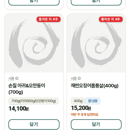
담기
담기
들어온 지 4주
들어온 지 4주
서풍
서풍
손질 아귀&오만둥이
채썬오징어몸통살(400g)
(700g)
700g(아귀600g/오만둥이100g)
400g
냉동
15,200
14,100
냉동
원
원
3
이번 주
개 담았어요
담기
담기