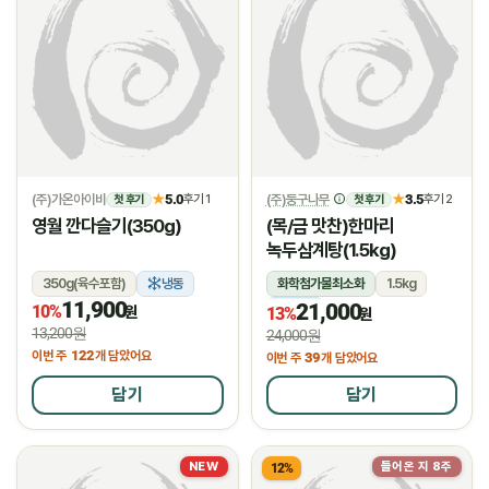
(주)가온아이비
5.0
(주)둥구나무
3.5
★
후기 1
★
후기 2
첫 후기
첫 후기
영월 깐다슬기(350g)
(목/금 맛찬)한마리
녹두삼계탕(1.5kg)
350g(육수포함)
냉동
화학첨가물최소화
1.5kg
11,900
21,000
10%
냉장
원
13%
원
13,200원
24,000원
122
이번 주
개 담았어요
39
이번 주
개 담았어요
담기
담기
NEW
들어온 지 8주
12%