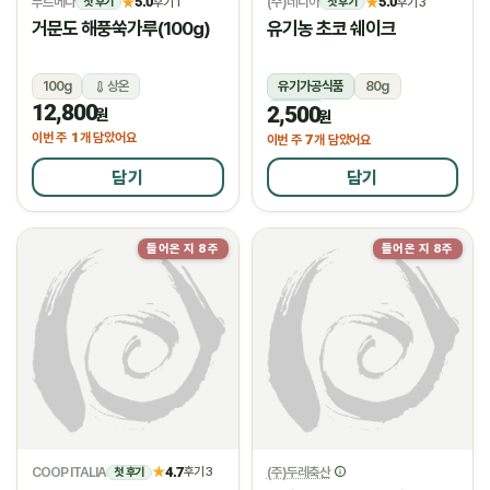
푸르메다
5.0
(주)네니아
5.0
★
후기 1
★
후기 3
첫 후기
첫 후기
거문도 해풍쑥가루(100g)
유기농 초코 쉐이크
100g
상온
유기가공식품
80g
12,800
2,500
냉동
원
원
1
이번 주
개 담았어요
7
이번 주
개 담았어요
담기
담기
들어온 지 8주
들어온 지 8주
COOP ITALIA
4.7
(주)두레축산
★
후기 3
첫 후기