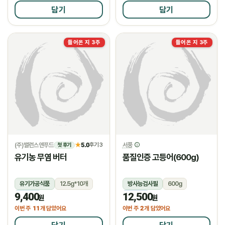
담기
담기
들어온 지 3주
들어온 지 3주
(주)밸런스앤푸드
5.0
서풍
★
후기 3
첫 후기
유기농 무염 버터
품질인증 고등어(600g)
유기가공식품
12.5g*10개
방사능검사필
600g
9,400
12,500
냉장
냉동
원
원
11
2
이번 주
개 담았어요
이번 주
개 담았어요