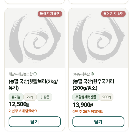
들어온 지 5주
들어온 지 6주
해남두레영농조합
(주)두레축산
(농할 국산)햇찰보리(2kg/
(농할 국산)한우국거리
유기)
(200g/암소)
유기농
2kg
상온
무항생제축산물
200g
12,500
13,900
냉장
원
원
5
이번 주
개 담았어요
26
이번 주
개 담았어요
담기
담기