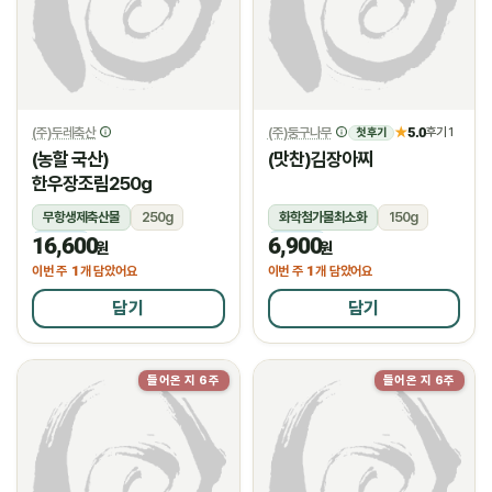
(주)두레축산
(주)둥구나무
5.0
★
후기 1
첫 후기
(농할 국산)
(맛찬)김장아찌
한우장조림250g
무항생제축산물
250g
화학첨가물최소화
150g
16,600
6,900
냉장
냉장
원
원
1
1
이번 주
개 담았어요
이번 주
개 담았어요
담기
담기
들어온 지 6주
들어온 지 6주