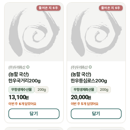
들어온 지 6주
들어온 지 6주
(주)두레축산
(주)두레축산
(농할 국산)
(농할 국산)
한우국거리200g
한우등심로스200g
무항생제수산물
200g
무항생제축산물
200g
13,100
20,000
냉장
냉장
원
원
6
5
이번 주
개 담았어요
이번 주
개 담았어요
담기
담기