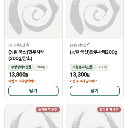
(주)두레축산
(주)두레축산
(농할 국산)한우사태
(농할 국산)한우사태200g
(200g/암소)
무항생제축산물
200g
무항생제축산물
200g
13,800
13,300
냉장
냉장
원
원
3
3
이번 주
개 담았어요
이번 주
개 담았어요
담기
담기
들어온 지 6주
들어온 지 6주