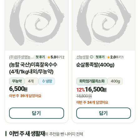
(주)원주생명농업
5.0
선농생활
2.0
★
후기 2
★
후기 1
첫 후기
첫 후기
(농할 국산)미흑찰옥수수
순살통족발(400g)
(4개/1kg내외/무농약)
무농약
4개
냉장
화학첨가물최소화
400g
6,500
16,500
냉장
원
12%
원
39
18,800원
이번 주
개 담았어요
34
이번 주
개 담았어요
담기
담기
이번 주 새 생활재
위 추천을 뺀 나머지 전체