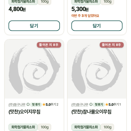
화학첨가물최소화
100g
화학첨가물최소화
100g
4,800
5,300
냉장
냉장
원
원
3
이번 주
개 담았어요
담기
담기
들어온 지 8주
들어온 지 8주
(주)둥구나무
5.0
(주)둥구나무
5.0
★
후기 2
★
후기 1
첫 후기
첫 후기
(맛찬)오이지무침
(맛찬)참나물오이무침
화학첨가물최소화
100g
화학첨가물최소화
100g