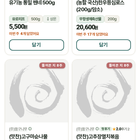
유기농 통밀 펜네 500g
(농할 국산)한우등심로스
(200g/암소)
유로리프
500g
상온
무항생제축산물
200g
5,500
20,600
냉장
원
원
4
이번 주
개 담았어요
17
이번 주
개 담았어요
담기
담기
들어온 지 8주
들어온 지 8주
(주)둥구나무
(주)둥구나무
2.0
★
후기 2
첫 후기
(맛찬)고구마순나물
(맛찬)고추장멸치볶음