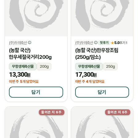
(주)두레축산
(주)두레축산
5.0
★
후기 1
첫 후기
(농할 국산)
(농할 국산)한우장조림
한우세절국거리200g
(250g/암소)
무항생제축산물
200g
무항생제축산물
250g
13,300
17,300
냉장
냉장
원
원
5
4
이번 주
개 담았어요
이번 주
개 담았어요
담기
담기
들어온 지 6주
들어온 지 6주