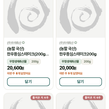
(주)두레축산
(주)두레축산
(농할 국산)
(농할 국산)
한우등심스테이크(200g/
한우등심스테이크200g
암소)
무항생제축산물
200g
무항생제축산물
200g
20,600
20,000
냉장
냉장
원
원
8
9
이번 주
개 담았어요
이번 주
개 담았어요
담기
담기
들어온 지 6주
들어온 지 6주