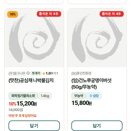
들어온 지 4주
들어온 지 4주
10%
(주)둥구나무
1.0
(농)용인친환경
★
후기 1
첫 후기
(맛찬)공심채 나박물김치
(임)건노루궁뎅이버섯
(50g/무농약)
화학첨가물최소화
1.4kg
무농약
냉장
15,800
15,200
냉장
원
10%
원
16,900원
5
이번 주
개 담았어요
담기
담기