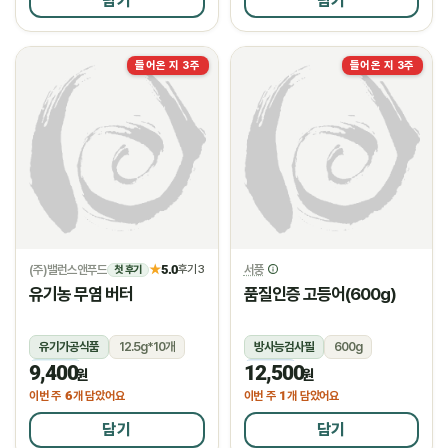
담기
담기
들어온 지 3주
들어온 지 3주
(주)밸런스앤푸드
5.0
서풍
★
후기 3
첫 후기
유기농 무염 버터
품질인증 고등어(600g)
유기가공식품
12.5g*10개
방사능검사필
600g
9,400
12,500
냉장
냉동
원
원
6
1
이번 주
개 담았어요
이번 주
개 담았어요
담기
담기