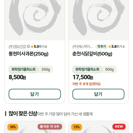
(주)청오건강
5.0
(주)에스케이위드
3.8
★
후기 6
★
후기 4
첫 후기
통현미사과몬(250g)
춘천식닭갈비(500g)
화학첨가물최소화
250g
화학첨가물최소화
500g
8,500
17,500
상온
냉동
원
원
3
이번 주
개 담았어요
담기
담기
많이 찾은 신상
이번 주 가장 많이 담아 가신 새 생활재
들어온 지 5주
NEW
10%
13%