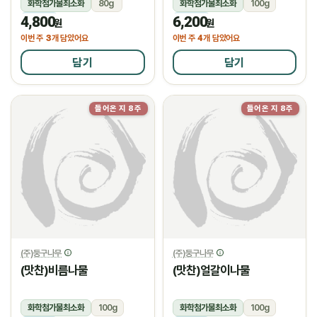
화학첨가물최소화
80g
화학첨가물최소화
100g
4,800
6,200
냉장
냉장
원
원
3
4
이번 주
개 담았어요
이번 주
개 담았어요
담기
담기
들어온 지 8주
들어온 지 8주
(주)둥구나무
(주)둥구나무
(맛찬)비름나물
(맛찬)얼갈이나물
화학첨가물최소화
100g
화학첨가물최소화
100g