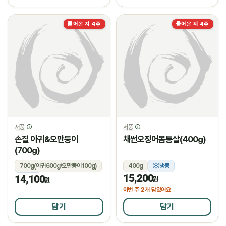
들어온 지 4주
들어온 지 4주
서풍
서풍
손질 아귀&오만둥이
채썬오징어몸통살(400g)
(700g)
700g(아귀600g/오만둥이100g)
400g
냉동
15,200
14,100
냉동
원
원
2
이번 주
개 담았어요
담기
담기