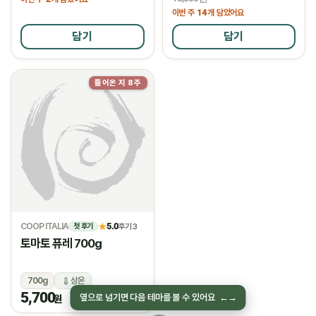
14
이번 주
개 담았어요
담기
담기
들어온 지 8주
물량소진
COOP ITALIA
5.0
★
후기 3
첫 후기
토마토 퓨레 700g
700g
상온
5,700
옆으로 넘기면 다음 테마를 볼 수 있어요
←
→
원