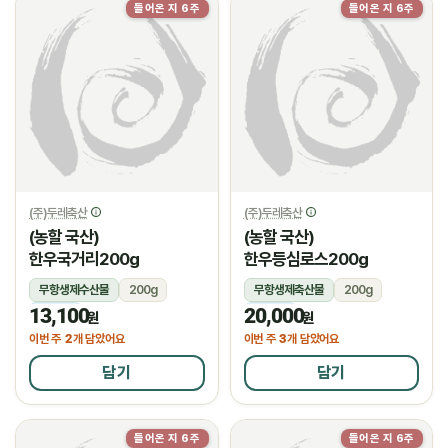
들어온 지 6주
들어온 지 6주
(주)두레축산
(주)두레축산
(농할 국산)
(농할 국산)
한우국거리200g
한우등심로스200g
무항생제수산물
200g
무항생제축산물
200g
13,100
20,000
냉장
냉장
원
원
2
3
이번 주
개 담았어요
이번 주
개 담았어요
담기
담기
들어온 지 6주
들어온 지 6주