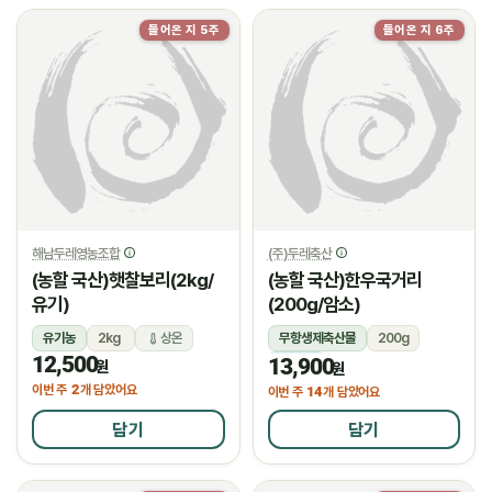
들어온 지 5주
들어온 지 6주
해남두레영농조합
(주)두레축산
(농할 국산)햇찰보리(2kg/
(농할 국산)한우국거리
유기)
(200g/암소)
유기농
2kg
상온
무항생제축산물
200g
12,500
13,900
냉장
원
원
2
이번 주
개 담았어요
14
이번 주
개 담았어요
담기
담기