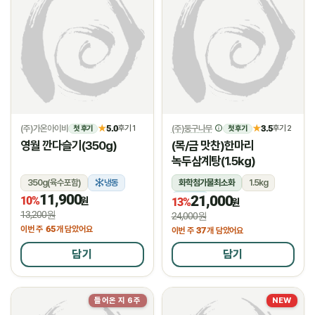
(주)가온아이비
5.0
(주)둥구나무
3.5
★
후기 1
★
후기 2
첫 후기
첫 후기
영월 깐다슬기(350g)
(목/금 맛찬)한마리
녹두삼계탕(1.5kg)
350g(육수포함)
냉동
화학첨가물최소화
1.5kg
11,900
21,000
10%
냉장
원
13%
원
13,200원
24,000원
65
이번 주
개 담았어요
37
이번 주
개 담았어요
담기
담기
들어온 지 6주
NEW