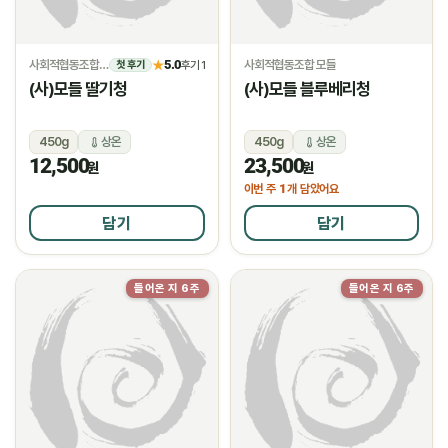
사회적협동조합 모들
5.0
사회적협동조합 모들
★
후기 1
첫 후기
(사)모들 딸기청
(사)모들 블루베리청
450g
상온
450g
상온
12,500
23,500
원
원
1
이번 주
개 담았어요
담기
담기
들어온 지 6주
들어온 지 6주