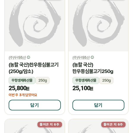
(주)두레축산
(주)두레축산
(농할 국산)한우등심불고기
(농할 국산)
(250g/암소)
한우등심불고기250g
무항생제축산물
250g
무항생제축산물
250g
25,800
25,100
냉장
냉장
원
원
3
이번 주
개 담았어요
담기
담기
들어온 지 6주
들어온 지 6주