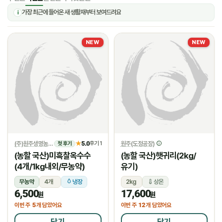
가장 최근에 들어온 새 생활재부터 보여드려요
i
NEW
NEW
(주)원주생명농업
5.0
원주(도정공장)
★
후기 1
첫 후기
(농할 국산)미흑찰옥수수
(농할 국산)햇귀리(2kg/
(4개/1kg내외/무농약)
유기)
무농약
4개
냉장
2kg
상온
6,500
17,600
원
원
5
12
이번 주
개 담았어요
이번 주
개 담았어요
담기
담기