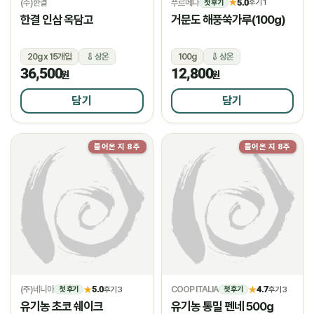
(주)한결
푸르메다
5.0
★
후기 1
첫 후기
한결 인삼 옥담고
거문도 해풍쑥가루(100g)
20g x 15개입
상온
100g
상온
36,500
12,800
원
원
담기
담기
들어온 지 8주
들어온 지 8주
(주)네니아
5.0
COOP ITALIA
4.7
★
후기 3
★
후기 3
첫 후기
첫 후기
유기농 초코 쉐이크
유기농 통밀 펜네 500g