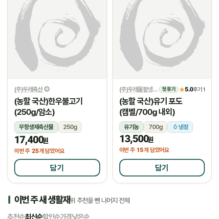
(주)두레축산
(주)두레올팜넷
5.0
★
후기 1
첫 후기
(농할 국산)한우불고기
(농할 국산)유기 포도
(250g/암소)
(캠벨/700g 내외)
무항생제축산물
250g
유기농
700g
냉장
13,500
17,400
냉장
원
원
15
이번 주
개 담았어요
25
이번 주
개 담았어요
담기
담기
이번 주 새 생활재
위 추천을 뺀 나머지 전체
추천순
최신순
할인순
가격낮은순