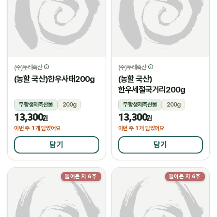
(주)두레축산
(주)두레축산
(농할 국산)한우사태200g
(농할 국산)
한우세절국거리200g
무항생제축산물
200g
무항생제축산물
200g
13,300
13,300
냉장
냉장
원
원
1
1
이번 주
개 담았어요
이번 주
개 담았어요
담기
담기
들어온 지 6주
들어온 지 6주