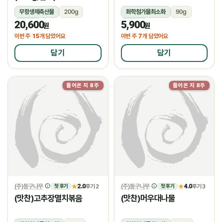
무항생제축산물
200g
화학첨가물최소화
90g
20,600
5,900
냉장
냉장
원
원
15
7
이번 주
개 담았어요
이번 주
개 담았어요
담기
담기
들어온 지 8주
들어온 지 8주
(주)둥구나무
2.0
(주)둥구나무
4.0
★
후기 2
★
후기 3
첫 후기
첫 후기
(맛찬)고추장멸치볶음
(맛찬)머우대나물