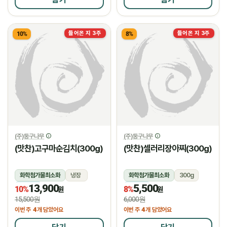
들어온 지 3주
들어온 지 3주
10%
8%
(주)둥구나무
(주)둥구나무
(맛찬)고구마순김치(300g)
(맛찬)셀러리장아찌(300g)
화학첨가물최소화
냉장
화학첨가물최소화
300g
13,900
5,500
냉장
냉장
10%
8%
원
원
15,500원
6,000원
4
4
이번 주
개 담았어요
이번 주
개 담았어요