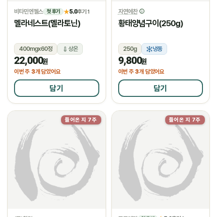
비타민엔젤스
5.0
자연에찬
★
후기 1
첫 후기
멜라네스트(멜라토닌)
황태양념구이(250g)
400mgx60정
상온
250g
냉동
22,000
9,800
원
원
3
3
이번 주
개 담았어요
이번 주
개 담았어요
담기
담기
들어온 지 7주
들어온 지 7주