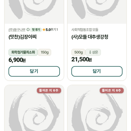
(주)둥구나무
5.0
사회적협동조합 모들
★
후기 1
첫 후기
(맛찬)김장아찌
(사)모들 대추생강청
화학첨가물최소화
150g
500g
상온
21,500
6,900
냉장
원
원
담기
담기
들어온 지 6주
들어온 지 6주