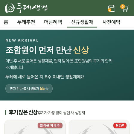
0
홈
두레추천
더큰혜택
신규생활재
사전예약
NEW ARRIVAL
조합원이 먼저 만난
신상
이번 주 새로 들어온 생활재를, 먼저 받아 본 조합원님의 후기와 함께
소개합니다
두레에 새로 들어온 지 8주 이내인 생활재예요
55
먼저 만나 볼 새 생활재
종
후기 많은 신상
후기가 가장 많이 쌓인 새 생활재
들어온 지 8주
NEW