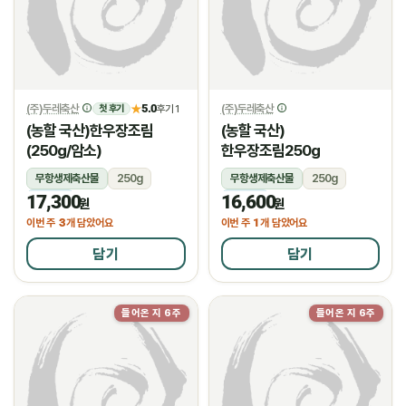
(주)두레축산
5.0
(주)두레축산
★
후기 1
첫 후기
(농할 국산)한우장조림
(농할 국산)
(250g/암소)
한우장조림250g
무항생제축산물
250g
무항생제축산물
250g
17,300
16,600
냉장
냉장
원
원
3
1
이번 주
개 담았어요
이번 주
개 담았어요
담기
담기
들어온 지 6주
들어온 지 6주