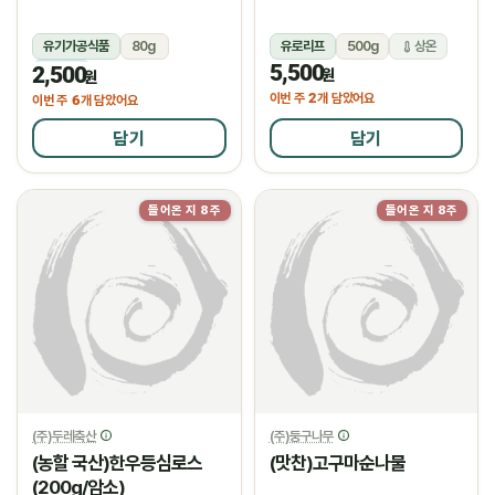
유기가공식품
80g
유로리프
500g
상온
5,500
2,500
냉동
원
원
2
이번 주
개 담았어요
6
이번 주
개 담았어요
담기
담기
들어온 지 8주
들어온 지 8주
(주)두레축산
(주)둥구나무
(농할 국산)한우등심로스
(맛찬)고구마순나물
(200g/암소)