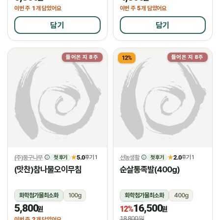
1
5
이번 주
개 담았어요
이번 주
개 담았어요
담기
담기
들어온 지 8주
들어온 지 8주
12%
(주)둥구나무
5.0
선농생활
2.0
★
후기 1
★
후기 1
첫 후기
첫 후기
(맛찬)참나물오이무침
순살통족발(400g)
화학첨가물최소화
100g
화학첨가물최소화
400g
5,800
16,500
냉장
냉장
12%
원
원
18,800원
2
이번 주
개 담았어요