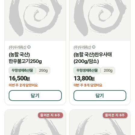
(주)두레축산
(주)두레축산
(농할 국산)
(농할 국산)한우사태
한우불고기250g
(200g/암소)
무항생제축산물
250g
무항생제축산물
200g
16,500
13,800
냉장
냉장
원
원
2
3
이번 주
개 담았어요
이번 주
개 담았어요
담기
담기
들어온 지 6주
들어온 지 6주