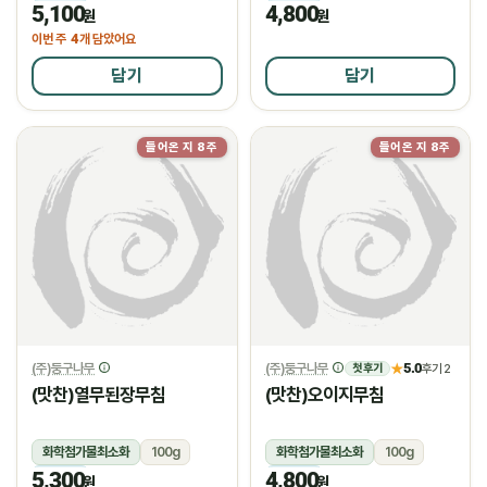
5,100
4,800
냉장
냉장
원
원
4
이번 주
개 담았어요
담기
담기
들어온 지 8주
들어온 지 8주
(주)둥구나무
(주)둥구나무
5.0
★
후기 2
첫 후기
(맛찬)열무된장무침
(맛찬)오이지무침
화학첨가물최소화
100g
화학첨가물최소화
100g
5,300
4,800
냉장
냉장
원
원