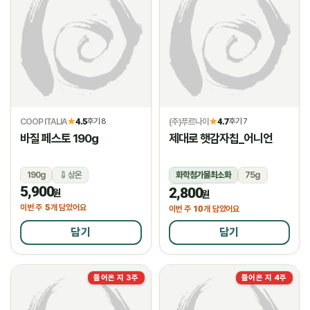
COOP ITALIA
4.5
(주)푸르나이
4.7
★
후기 8
★
후기 7
바질 페스토 190g
제대로 햇감자칩_어니언
190g
상온
화학첨가물최소화
75g
5,900
2,800
상온
원
원
5
이번 주
개 담았어요
10
이번 주
개 담았어요
담기
담기
들어온 지 3주
들어온 지 4주