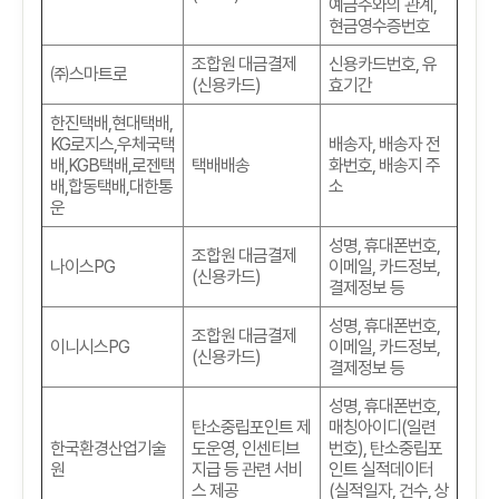
예금주와의 관계
,
현금영수증번호
조합원 대금결제
신용카드번호
,
유
㈜스마트로
(
신용카드
)
효기간
한진택배
,
현대택배
,
KG
로지스
,
우체국택
배송자
,
배송자 전
배
,KGB
택배
,
로젠택
택배배송
화번호
,
배송지 주
배
,
합동택배
,
대한통
소
운
성명
,
휴대폰번호
,
조합원 대금결제
나이스PG
이메일
,
카드정보
,
(
신용카드
)
결제정보 등
성명
,
휴대폰번호
,
조합원 대금결제
이니시스PG
이메일
,
카드정보
,
(
신용카드
)
결제정보 등
성명
,
휴대폰번호
,
탄소중립포인트 제
매칭아이디(일련
한국환경산업기술
도운영, 인센티브
번호)
,
탄소중립포
원
지급 등 관련 서비
인트 실적데이터
스 제공
(실적일자, 건수, 상