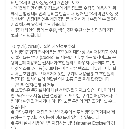
9.
만
18
세 미만 아동
/
청소년 개인정보보호
-
만
18
세 미만 아동 및 청소년의 개인정보를 수집 및 이용하기 위
해서는 법정 대리인의 동의를 받습니다
.
당해 만
18
세 미만 아동 및
청소년의 법정대리인은 개인 정보를 조회하거나 수정할 수 있으며
가입 해지를 요청할 수도 있습니다
.
-
법정대리인의 동의는 우편
,
팩스
,
전자우편 또는 상담원의 직접
통화로 진행됩니다
.
10.
쿠키
(Cookie)
에 의한 개인정보수집
두레생협연합회 웹사이트는 조합원에 대한 정보를 저장하고 수시
로 불러오는
‘
쿠키
(Cookie)’
를 사용합니다
.
쿠키는 웹사이트를 운
용하는데 이용되는 웹서버가 조합원의 브라우저
(
넷스케이프
,
인
터넷 익스플로러 등
)
로 보내는 아주 작은 텍스트 파일입니다
. .
웹
서버는 조합원의 브라우저에 있는 쿠키의 내용을 읽고 조합원의
컴퓨터와 웹사이트의 원활한 의사소통 등을 위해 활용합니다
.
-
쿠키의 설치
/
운영 및 거부
● 조합원은 쿠키설치에 대한 선택권을 가지고 있습니다
.
따라서
웹브라우저에서 옵션을 설정함으로써 모든 쿠키를 허용하거나
,
쿠
키마다 확인을 거치거나
,
아니면 모든 쿠키의 저장을 거부할 수도
있습니다
.
● 다만
,
쿠키의 저장을 거부할 경우에는 두레생협연합회에서 제
공하는 일부 서비스 이용에 어려움이 있을 수 있습니다
.
● 쿠키 설치 허용여부를 지정하는 방법
(Internet Explorer
의 경
우
)