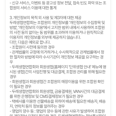
-
신규 서비스
,
이벤트 등 광고성 정보 전달
,
접속 빈도 파악 또는 조
합원의 서비스 이용에 대한 통계
3.
개인정보의 목적 외 사용 및 제
3
자에 대한 제공
두레생협연합회는 조합원의 개인정보를
'
개인정보의 수집항목 및
방법
', '
개인정보의 이용
'
에서 고지한 범위 내에서 사용하며 조합원
의 사전 동의 없이는 동 범위를 초과하여 이용하거나 원칙적으로
이용자의 개인정보를 외부에 제공하지 않습니다
.
다만
,
다음은 예외로 합니다
.
-
조합원이 사전에 동의한 경우
-
관계법률의 규정에 의거하거나
,
수사목적으로 관계법률에서 정
한 절차와 방법에 따라 수사기관이 개인정보 제공을 요구하는 경
우
-
두레생협연합회와 회원생협
(
홈페이지
‘
단위생협 안내
’
메뉴에 명
시된 생협
)
간의 사업진행 및 대금결제
,
조합원 관리를 위해 필요한
경우
-
회원생협과 회원생협간 조합원의 매장이용을 위한 조합원 확인
이 필요한 경우
-
두레생협연합회와 회원생협
,
금융결제원
, VAN
사간의 대금결제
를 위한 은행정보 및
CMS
결제정보가 필요한 경우
-
택배사를 이용한 선물배송을 위하여 배송에 필요한 배송자
,
배송
지
,
연락처 등의 정보를 알려주는 경우
-
영업의 양수 등
:
영업의 양수 등에 관한 사유가 발생하여 조합원