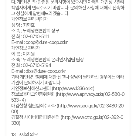
다
.
개인정보와 관련된 문의사항이 있으시면 아래의 개인정보관리
책임자에게 연락주시기 바랍니다
.
문의하신 사항에 대해서 신속하
고 성실하게 답변해드리겠습니다
.
개인정보 관리책임자
성 명
:
최현호
소 속
:
두레생협연합회 상무
전 화
: 02-6710-5111
E-mail : coop@dure-coop.or.kr
개인정보 관리자
이 름
:
이지원
소 속
:
두레생협연합회 온라인사업팀 팀장
전 화
: 02-6710-5194
E-mail : dbiz@dure-coop.or.kr
기타 개인정보침해에 대한 신고나 상담이 필요하신 경우에는 아래
기관에 문의하시기 바랍니다
.
개인정보침해신고센터
(http://www.1336.or.kr)
정보보호마크인증위원회
(http://www.eprivacy.or.kr/ 02-580-0
533~4)
대검찰청 첨단범죄수사과
(http://www.spo.go.kr/ 02-3480-20
00)
경찰청 사이버테러대응센터
(http://www.ctrc.go.kr/ 02-392-0
330)
13.
고지의 의무