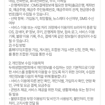
네임
,
전화번호
,
휴대전화번호
,
주소
,
이메일
-
은행계좌정보
: CMS
결제정보에 필요한 항목
(
출금은행
,
계좌번
호
,
예금주명
,
예금주 주민등록번호
,
예금주와의 관계
,
현금영수증
번호
)
들이 수집될 수 있습니다
.
-
선택 항목
:
가입동기
,
희망활동
,
뉴스레터 수신여부
, SMS
수신
여부
-
서비스 이용 또는 사업 처리 과정에서 이용자의 브라우저 종류 및
OS,
검색어
, IP
정보
,
쿠키
,
은행계좌 정보
,
접속 로그
,
서비스 이용
기록
,
불량 이용 기록
,
주소
,
결제기록 같은 정보들이 생성되어 수집
될 수 있습니다
.
2)
수집 방법
홈페이지
(
조합원 가입
,
게시판
),
조합원 가입 서면 신청
,
전화
,
팩스
를 통한 조합원 가입을 통한 수집
2.
개인정보 수집 이용목적
두레생협연합회에서 개인정보를 수집하는 것은 기본적으로 다양
한 서비스를 원활하게 이용할 수 있도록 하기 위한 것이며
,
수집한
개인정보를 다음의 목적을 위해 활용합니다
-
서비스 이용에 따른 본인 확인
,
개인식별
,
가입의사 확인
,
연령 확
인
,
구매 및 요금 결제
,
요금추심
-
콘텐츠 제공
,
서비스 제공을 위한 자료
,
생활재 배송 또는 청구서
등 발송
-
불량조합원 부정 이용방지 및 비인가 사용방지
,
불만처리
,
민원
처리
,
고지사항 전달 등