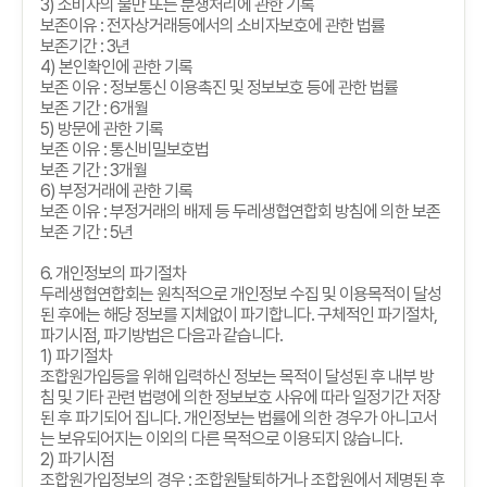
3)
소비자의 불만 또는 분쟁처리에 관한 기록
보존이유
:
전자상거래등에서의 소비자보호에 관한 법률
보존기간
: 3
년
4)
본인확인에 관한 기록
보존 이유
:
정보통신 이용촉진 및 정보보호 등에 관한 법률
보존 기간
: 6
개월
5)
방문에 관한 기록
보존 이유
:
통신비밀보호법
보존 기간
: 3
개월
6)
부정거래에 관한 기록
보존 이유
:
부정거래의 배제 등 두레생협연합회 방침에 의한 보존
보존 기간
: 5
년
6.
개인정보의 파기절차
두레생협연합회는 원칙적으로 개인정보 수집 및 이용목적이 달성
된 후에는 해당 정보를 지체없이 파기합니다
.
구체적인 파기절차
,
파기시점
,
파기방법은 다음과 같습니다
.
1)
파기절차
조합원가입등을 위해 입력하신 정보는 목적이 달성된 후 내부 방
침 및 기타 관련 법령에 의한 정보보호 사유에 따라 일정기간 저장
된 후 파기되어 집니다
.
개인정보는 법률에 의한 경우가 아니고서
는 보유되어지는 이외의 다른 목적으로 이용되지 않습니다
.
2)
파기시점
조합원가입정보의 경우
:
조합원탈퇴하거나 조합원에서 제명된 후