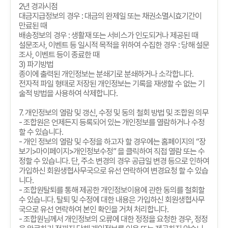
2
년 경과시점
대금지급정보의 경우
:
대금의 완제일 또는 채권소멸시효기간이
만료된 때
배송정보의 경우
:
생활재 또는 서비스가 인도되거나 제공된 때
설문조사
,
이벤트 등 일시적 목적을 위하여 수집한 경우
:
당해 설문
조사
,
이벤트 등이 종료한 때
3)
파기방법
종이에 출력된 개인정보는 분쇄기로 분쇄하거나 소각합니다
.
전자적 파일 형태로 저장된 개인정보는 기록을 재생할 수 없는 기
술적 방법을 사용하여 삭제합니다
.
7.
개인정보의 열람 및 갱신
,
수정 및 동의 철회 방법 및 조합원 의무
-
조합원은 언제든지 등록되어 있는 개인정보를 열람하거나 수정
할 수 있습니다
.
-
개인 정보의 열람 및 수정을 하고자 할 경우에는 홈페이지의
“
장
보기
>
마이페이지
>
개인정보수정
”
을 클릭하여 직접 열람 또는 수
정할 수 있습니다
.
단
,
주소 변경의 경우 공급일 변경 등으로 인하여
가입하신 회원생협사무국으로 유선 연락하여 변경요청 할 수 있습
니다
.
-
조합원탈퇴를 통해 제공한 개인정보이용에 관한 동의를 철회할
수 있습니다
.
탈퇴 및 수정에 대한 내용은 가입하신 회원생협사무
국으로 유선 연락하여 본인 확인을 거쳐 처리합니다
.
-
조합원님께서 개인정보의 오류에 대한 정정을 요청한 경우
,
정정