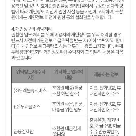
의 개인정보 이전이 필요한 경우
,
두레생협연합회는 정보통신망이
용촉진 및 정보보호에관한법률등 관계법률에서 규정한 절차와 방
법에 따라 개인정보 이전에 관한 사실 등을 사전에 고지하며
,
조합
원에게는 개인정보 이전에 관한 동의 철회권을 부여합니다
.
4.
개인정보의 위탁처리
원활한 업무 처리를 위해 이용자의 개인정보를 위탁 처리할 경우
반드시 사전에 개인정보 취급위탁을 받는 자
(
이하
‘
수탁자
’
라 합니
다
)
와 개인정보 취급위탁을 하는 업무의 내용을 고지합니다
.
현재
,
두레생협연합회의 개인정보취급 수탁자와 그 업무의 내용은 다음
과 같습니다
위탁받는자
(
수탁
위탁하는 업무의
제공하는 정보
자
)
내용
조합원 배송
(
해당
이름
,
전화번호
,
휴
㈜두레물류서비스
조합 하단 참조
)
대전화번호
,
주소
조합원 주문
,
집품
,
이름
,
전화번호
,
휴
(
주
)
두레플러스
배송을 위한 업무
대전화번호
,
주소
출금은행
,
계좌번
호
,
예금주명
,
예금
조합원 대금결제
금융결제원
주 주민등록번호
,
(CMS)