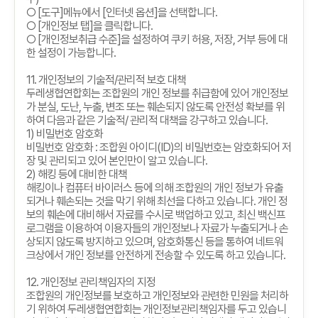
○
[
도구
]
메뉴에서
[
인터넷 옵션
]
을 선택합니다
.
○
[
개인정보 탭
]
을 클릭합니다
.
○
[
개인정보취급 수준
]
을 설정하여 쿠키 허용
,
저장
,
거부 등에 대
한 설정이 가능합니다
.
11.
개인정보의 기술적
/
관리적 보호 대책
두레생협연합회는 조합원의 개인 정보를 취급함에 있어 개인정보
가 분실
,
도난
,
누출
,
변조 또는 훼손되지 않도록 안전성 확보를 위
하여 다음과 같은 기술적
/
관리적 대책을 강구하고 있습니다
.
1)
비밀번호 암호화
비밀번호 암호화
:
조합원 아이디
(ID)
의 비밀번호는 암호화되어 저
장 및 관리되고 있어 본인만이 알고 있습니다
.
2)
해킹 등에 대비한 대책
해킹이나 컴퓨터 바이러스 등에 의해 조합원의 개인 정보가 유출
되거나 훼손되는 것을 막기 위해 최선을 다하고 있습니다
.
개인 정
보의 훼손에 대비해서 자료를 수시로 백업하고 있고
,
최신 백신프
로그램을 이용하여 이용자들의 개인정보나 자료가 누출되거나 손
상되지 않도록 방지하고 있으며
,
암호화통신 등을 통하여 네트워
크상에서 개인 정보를 안전하게 전송할 수 있도록 하고 있습니다
.
12.
개인정보 관리책임자의 지정
조합원의 개인정보를 보호하고 개인정보와 관련한 민원을 처리하
기 위하여 두레생협연합회는 개인정보관리책임자를 두고 있습니