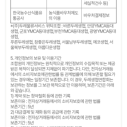
세실적건수 등)
한국농수산식품유
농식품바우처제도
바우처결제정보
통공사
의 이용
※
(
주
)
두레물류서비스 위탁조합
:
바른두레생협
,
안양
YMCA
등대
생협
,
군포
YMCA
등대생협
,
부천
YMCA
등대생협
,
광명
YMCA
등대
생협
,
푸른두레생협
,
참좋은두레생협
,
서울남부두레생협
,
에코생협
,
서
울북부두레생협
,
아름다운생협
5.
개인정보의 보유 및 이용기간
조합원의 개인정보는 원칙적으로 개인정보의 수집목적 또는 제공
받은 목적이 달성되면 지체없이 파기합니다
.
다만
,
전자상거래등
에서의 소비자보호에관한법률 등 관계법률에 의해 보존할 필요가
있는 경우에는 일정기간 보존합니다
.
이 경우
,
두레생협연합회는
보관하는 정보를 그 보관 목적으로 만 이용하며
,
보존기간은 아래
와 같습니다
.
1)
계약 또는 청약철회 등에 관한 기록
보존이유
:
전자상거래등에서의 소비자보호에 관한 법률
보존기간
: 5
년
2)
대금결제 및 재화 등의 공급에 관한 기록
보존이유
:
전자상거래등에서의 소비자보호에 관한 법률
보존기간
: 5
년