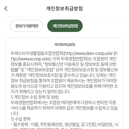
개인정보취급방침
장보기 이용약관
개인정보취급방침
개인정보취급방침
두레소비자생활협동조합연합회
(http://www.dure-coop.or.kr (h
ttp://www.ecoop.or.kr),
이하 두레생협연합회
)
는 조합원의 개인
정보를 중요시하며
, "
정보통신망 이용촉진 및 정보보호 등에 관한
법률
"
및
“
개인정보보호법
”
상의 개인정보보호규정 및 정보통신부
가 제정한
‘
개인정보보호지침
’
을 준수하고 있습니다
.
당회는 개인
정보 취급방침을 통하여 조합원이 제공하시는 개인정보가 어떠한
용도와 방식으로 이용되고 있으며 개인정보보호를 위해 어떠한 조
치가 취해지고 있는지 알려드립니다
.
1.
개인정보 수집 항목 및 방법
두레생협연합회에서는 조합원 여러분에게 다양하고 편리한 각종
서비스를 제공하기 위하여 아래와 같은 개인정보를 수집하고 있습
니다
.
1)
수집 항목
-
필수항목
:
이름
,
주민등록번호
,
생년월일
,
로그인
ID,
비밀번호
,
닉