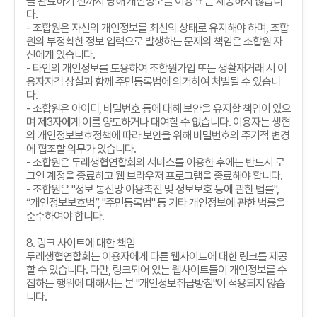
을 완료하기 전까지 당해 개인정보를 이용 또는 제공하지 않습니
다
.
-
조합원은 자신의 개인정보를 최신의 상태로 유지해야 하며
,
조합
원의 부정확한 정보 입력으로 발생하는 문제의 책임은 조합원 자
신에게 있습니다
.
-
타인의 개인정보를 도용하여 조합원가입 또는 생활재거래 시 이
용자자격 상실과 함께 주민등록법에 의거하여 처벌될 수 있습니
다
.
-
조합원은 아이디
,
비밀번호 등에 대해 보안을 유지할 책임이 있으
며 제
3
자에게 이를 양도하거나 대여할 수 없습니다
.
이용자는 생협
의 개인정보보호정책에 따라 보안을 위해 비밀번호의 주기적 변경
에 협조할 의무가 있습니다
.
-
조합원은 두레생협연합회의 서비스를 이용한 후에는 반드시 로
그인 계정을 종료하고 웹 브라우저 프로그램을 종료해야 합니다
.
-
조합원은
"
정보 통신망 이용촉진 및 정보보호 등에 관한 법률
",
“
개인정보보호법
”, "
주민등록법
"
등 기타 개인정보에 관한 법률을
준수하여야 합니다
.
8.
링크 사이트에 대한 책임
두레생협연합회는 이용자에게 다른 웹사이트에 대한 링크를 제공
할 수 있습니다
.
다만
,
링크되어 있는 웹사이트들이 개인정보를 수
집하는 행위에 대해서는 본
"
개인정보취급방침
"
이 적용되지 않습
니다
.