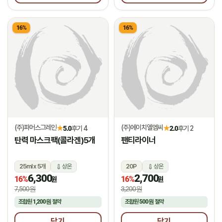
16%
16%
(주)파머스그레인
(주)에이치엘엠씨
★
★
5.0
후기 4
2.0
후기 2
탄력 마스크팩(콜라겐)5개
팬티라이너
25ml x 5개
상온
20P
상온
6,300
2,700
16%
16%
원
원
7,500원
3,200원
조합원
1,200원
절약
조합원
500원
절약
담기
담기