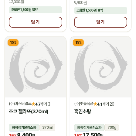
12,000원
9,900원
조합원
1,800원
절약
조합원
1,500원
절약
담기
담기
15%
15%
(주)미스터밀크
(주)맛들식품
★
★
4.7
후기 3
4.1
후기 20
초코 젤라또(370ml)
흑염소탕
화학첨가물최소화
370ml
화학첨가물최소화
700g
8,400
17,500
냉동
냉동
15%
15%
원
원