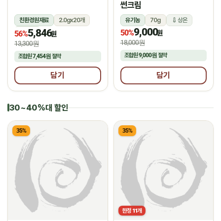
썬크림
친환경원재료
2.0gx20개
유기농
70g
상온
9,000
5,846
상온
50%
원
56%
원
18,000원
13,300원
조합원
9,000원
절약
조합원
7,454원
절약
담기
담기
30~40%대 할인
35%
35%
한정
11
개