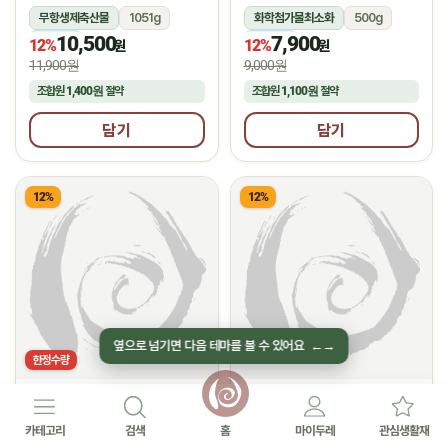
무항생제축산물
1051g
화학첨가물최소화
500g
10,500
7,900
냉장
냉동
12%
12%
원
원
11,900원
9,000원
조합원
1,400원
절약
조합원
1,100원
절약
담기
담기
12%
12%
한정수량
선농생활
(주)네니아
★
★
2.0
후기 1
5.0
후기 2
순살통족발(400g)
유기농 딸기 쉐이크
카테고리
검색
홈
마이두레
관심생활재