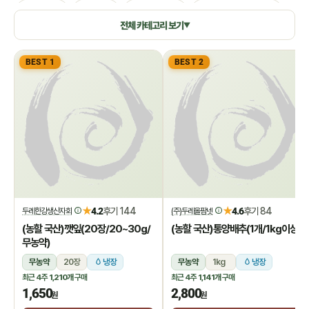
생활용품
쌀/잡곡
수산/건어물
공정무역(민중교역)
전체 카테고리 보기
▼
건강식품/꿀
화장품/바디헤어
특별기획
BEST 1
BEST 2
★
★
4.2
후기 144
4.6
후기 84
두레한강생산자회
(주)두레올팜넷
(농할 국산)깻잎(20장/20~30g/
(농할 국산)통양배추(1개/1kg이상)
무농약)
무농약
20장
냉장
무농약
1kg
냉장
최근 4주
1,210개
구매
최근 4주
1,141개
구매
1,650
2,800
원
원