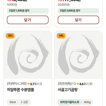
9,900원
20,500원
조합원
1,500원
절약
조합원
3,000원
절약
담기
담기
15%
14%
(주)파머스그레인
(주)두레축산
★
★
3.7
후기 3
4.6
후기 31
히알루론 수분앰플
사골고기곰탕
30ml
상온
화학첨가물최소화
600g