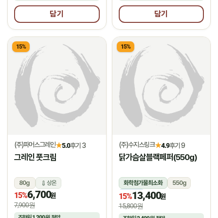
담기
담기
15%
15%
(주)파머스그레인
(주)수지스링크
★
★
5.0
후기 3
4.9
후기 9
그레인 풋크림
닭가슴살블랙페퍼(550g)
80g
상온
화학첨가물최소화
550g
6,700
13,400
15%
냉동
원
15%
원
7,900원
15,800원
조합원
1,200원
절약