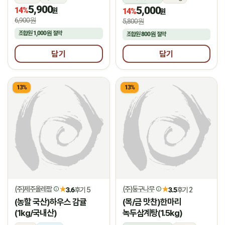
5,900
5,000
14%
상온
원
14%
원
6,900원
5,800원
조합원
1,000원
절약
조합원
800원
절약
담기
담기
13%
13%
(주)제주올레팜
(주)둥구나무
★
★
3.6
후기 5
3.5
후기 2
(농할 국산)하우스 감귤
(목/금 맛찬)한마리
(1kg/국내산)
녹두삼계탕(1.5kg)