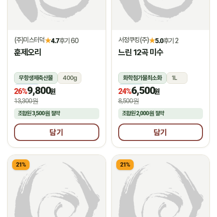
(주)미스터덕
서정쿠킹(주)
★
★
4.7
후기 60
5.0
후기 2
훈제오리
느린 12곡 미수
무항생제축산물
400g
화학첨가물최소화
1L
9,800
6,500
냉동
냉장
26%
24%
원
원
13,300원
8,500원
조합원
3,500원
절약
조합원
2,000원
절약
담기
담기
21%
21%