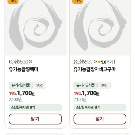
19%
19%
(주)청오건강
(주)청오건강
★
5.0
후기 1
유기농팝짱백미
유기농팝짱자색고구마
유기가공식품
30g
유기가공식품
30g
1,700
1,700
상온
상온
19%
19%
원
원
2,100원
2,100원
조합원
400원
절약
조합원
400원
절약
담기
담기