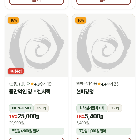
16%
16%
한정수량
(주)미앤미
행복우리식품
★
★
4.3
후기 19
4.4
후기 23
풀만먹인 양 프렌치랙
현미강정
NON-GMO
320g
화학첨가물최소화
150g
25,000
5,400
냉동
상온
16%
16%
원
원
29,900원
6,400원
조합원
4,900원
절약
조합원
1,000원
절약