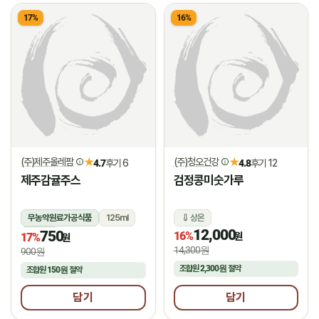
17%
16%
(주)제주올레팜
(주)청오건강
★
★
4.7
후기 6
4.8
후기 12
제주감귤주스
검정콩미숫가루
무농약원료가공식품
125ml
상온
12,000
750
상온
16%
원
17%
원
14,300원
900원
조합원
2,300원
절약
조합원
150원
절약
담기
담기