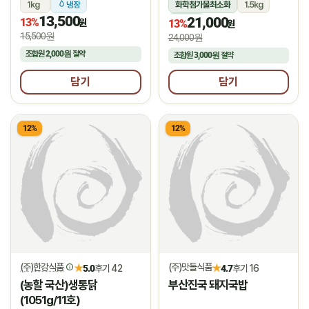
1kg
냉장
화학첨가물최소화
1.5kg
13,500
21,000
13%
냉장
원
13%
원
15,500원
24,000원
조합원
2,000원
절약
조합원
3,000원
절약
담기
담기
12%
12%
(주)한강식품
(주)맛들식품
★
★
5.0
후기 42
4.7
후기 16
(농할 국산)생통닭
부산진국 돼지국밥
(1051g/11호)