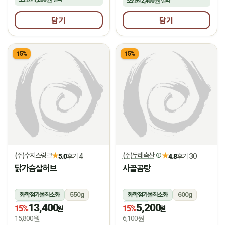
조합원
2,400원
절약
담기
담기
15%
15%
(주)수지스링크
(주)두레축산
★
★
5.0
후기 4
4.8
후기 30
닭가슴살허브
사골곰탕
화학첨가물최소화
550g
화학첨가물최소화
600g
13,400
5,200
냉동
냉장
15%
15%
원
원
15,800원
6,100원