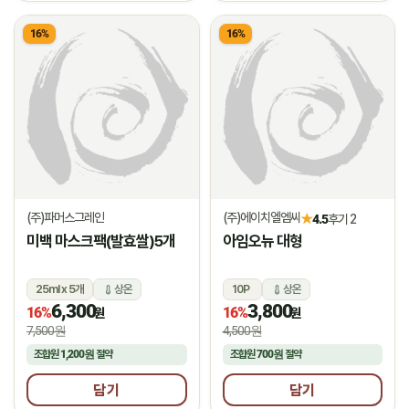
16%
16%
(주)파머스그레인
(주)에이치엘엠씨
★
4.5
후기 2
미백 마스크팩(발효쌀)5개
아임오뉴 대형
25ml x 5개
상온
10P
상온
6,300
3,800
16%
16%
원
원
7,500원
4,500원
조합원
1,200원
절약
조합원
700원
절약
담기
담기