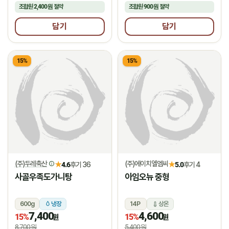
조합원
2,400원
절약
조합원
900원
절약
담기
담기
15%
15%
(주)두레축산
(주)에이치엘엠씨
★
★
4.6
후기 36
5.0
후기 4
사골우족도가니탕
아임오뉴 중형
600g
냉장
14P
상온
7,400
4,600
15%
15%
원
원
8,700원
5,400원