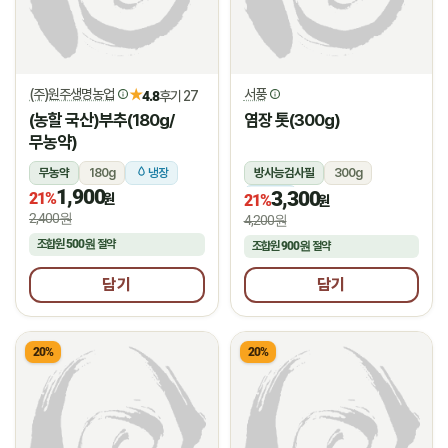
(주)원주생명농업
서풍
★
4.8
후기 27
(농할 국산)부추(180g/
염장 톳(300g)
무농약)
무농약
180g
냉장
방사능검사필
300g
1,900
3,300
21%
냉장
원
21%
원
2,400원
4,200원
조합원
500원
절약
조합원
900원
절약
담기
담기
20%
20%