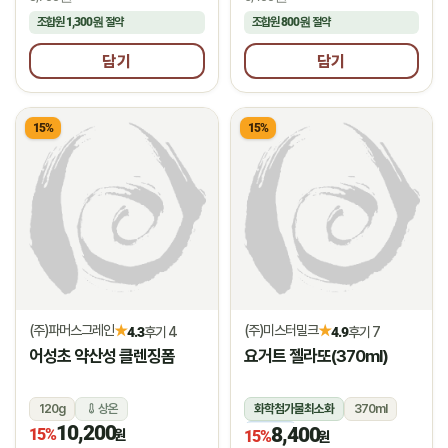
조합원
1,300원
절약
조합원
800원
절약
담기
담기
15%
15%
(주)파머스그레인
(주)미스터밀크
★
★
4.3
후기 4
4.9
후기 7
어성초 약산성 클렌징폼
요거트 젤라또(370ml)
120g
상온
화학첨가물최소화
370ml
10,200
8,400
15%
냉동
원
15%
원