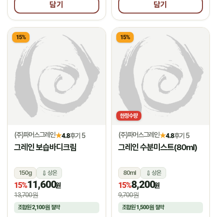
담기
담기
15%
15%
한정수량
(주)파머스그레인
(주)파머스그레인
★
★
4.8
후기 5
4.8
후기 5
그레인 보습바디크림
그레인 수분미스트(80ml)
150g
상온
80ml
상온
11,600
8,200
15%
15%
원
원
13,700원
9,700원
조합원
2,100원
절약
조합원
1,500원
절약