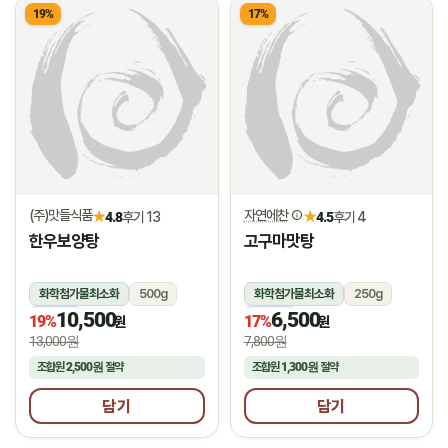
19%
17%
(주)맛들식품
자연에찬
★
★
4.8
후기 13
4.5
후기 4
한우보양탕
고구마맛탕
화학첨가물최소화
500g
화학첨가물최소화
250g
10,500
6,500
냉동
냉동
19%
17%
원
원
13,000원
7,800원
조합원
2,500원
절약
조합원
1,300원
절약
담기
담기