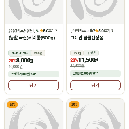
(주)강화드림(면세)
(주)파머스그레인
★
★
5.0
후기 7
5.0
후기 3
(농할 국산)서리콩(500g)
그레인 딥클렌징폼
NON-GMO
500g
150g
상온
11,500
8,000
상온
20%
원
20%
원
14,400원
10,000원
조합원
2,900원
절약
조합원
2,000원
절약
담기
담기
20%
20%