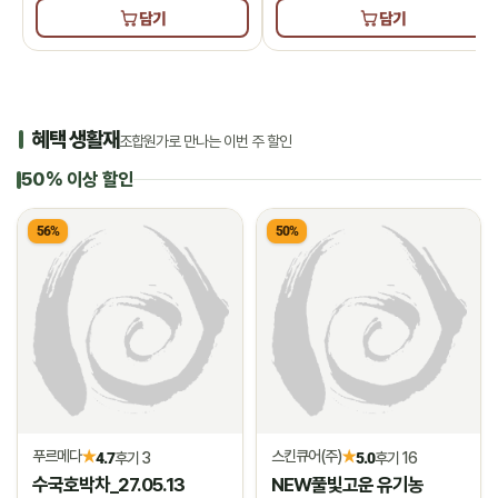
담기
담기
혜택 생활재
조합원가로 만나는 이번 주 할인
50% 이상 할인
56%
50%
푸르메다
스킨큐어(주)
★
★
4.7
후기 3
5.0
후기 16
수국호박차_27.05.13
NEW풀빛고운 유기농