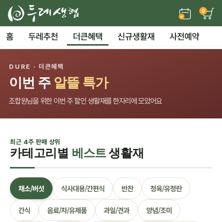
0
홈
두레추천
더큰혜택
신규생활재
사전예약
DURE · 더큰혜택
이번 주
알뜰 특가
조합원님을 위한 이번 주 할인 생활재를 한자리에 모았어요
최근 4주 판매 상위
카테고리별
베스트
생활재
채소/버섯
식사대용/간편식
반찬
정육/유정란
간식
음료/차/유제품
과일/견과
양념/조미