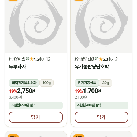
(주)우리밀
(주)청오건강
★
★
4.5
후기 13
5.0
후기 3
두부과자
유기농팝짱단호박
화학첨가물최소화
100g
유기가공식품
30g
2,750
1,700
상온
상온
19%
19%
원
원
3,400원
2,100원
조합원
650원
절약
조합원
400원
절약
담기
담기