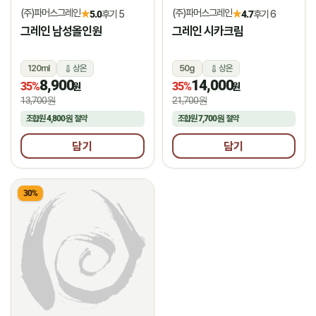
(주)파머스그레인
(주)파머스그레인
★
★
5.0
후기 5
4.7
후기 6
그레인 남성올인원
그레인 시카크림
120ml
상온
50g
상온
8,900
14,000
35%
35%
원
원
13,700원
21,700원
조합원
4,800원
절약
조합원
7,700원
절약
담기
담기
30%