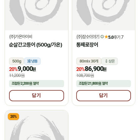
(주)가온아이비
(주)장수이야기
★
5.0
후기 7
순살간고등어 (500g/가온)
통째로장어
500g
냉동
80ml x 30개
상온
9,000
86,900
20%
20%
원
원
11,200원
108,700원
조합원
2,200원
절약
조합원
21,800원
절약
담기
담기
20%