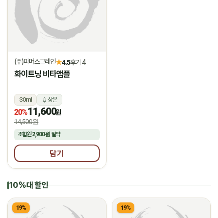
(주)파머스그레인
★
4.5
후기 4
화이트닝 비타앰플
30ml
상온
11,600
20%
원
14,500원
조합원
2,900원
절약
담기
10%대 할인
19%
19%