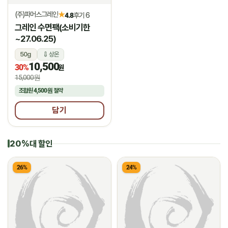
(주)파머스그레인
★
4.8
후기 6
그레인 수면팩(소비기한
~27.06.25)
50g
상온
10,500
30%
원
15,000원
조합원
4,500원
절약
담기
20%대 할인
26%
24%