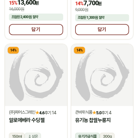
13,600
7,700
15%
냉장
원
14%
원
16,000원
9,000원
조합원
2,400원
절약
조합원
1,300원
절약
담기
담기
14%
14%
(주)파머스그레인
큰바위식품
★
★
4.6
후기 14
5.0
후기 4
알로에베라 수딩젤
유기농 찹쌀누룽지
150ml
상온
유기가공식품
300g