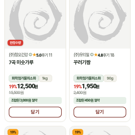
한정수량
(주)청오건강
(주)우리밀
★
★
5.0
후기 11
4.8
후기 18
7곡 미숫가루
꾸러기짱
화학첨가물최소화
1kg
화학첨가물최소화
90g
12,500
1,950
상온
상온
19%
19%
원
원
15,500원
2,400원
조합원
3,000원
절약
조합원
450원
절약
담기
담기
19%
19%