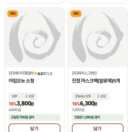
16%
16%
(주)에이치엘엠씨
(주)파머스그레인
★
4.3
후기 4
아임오뉴 소형
진정 마스크팩(알로에)5개
12P
상온
25ml x 5개
상온
3,800
6,300
16%
16%
원
원
4,500원
7,500원
조합원
700원
절약
조합원
1,200원
절약
담기
담기