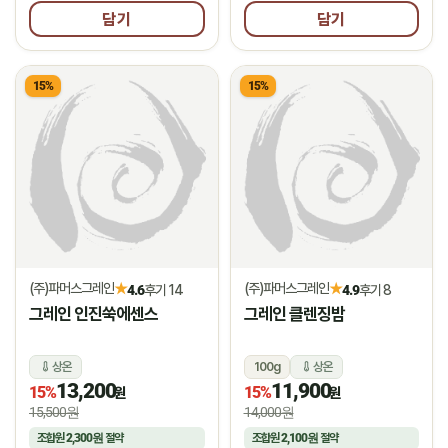
담기
담기
15%
15%
(주)파머스그레인
(주)파머스그레인
★
★
4.6
후기 14
4.9
후기 8
그레인 인진쑥에센스
그레인 클렌징밤
상온
100g
상온
13,200
11,900
15%
15%
원
원
15,500원
14,000원
조합원
2,300원
절약
조합원
2,100원
절약