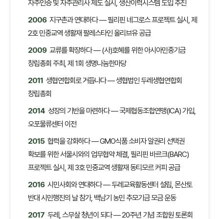
자주인증 및 자주관리사 제도 실시, 생산이력시스템 도입 추진
2006
지구촌과 연대하다 — 필리핀 네그로스 프로젝트 실시, 제
2호 민중교역 생활재 팔레스타인 올리브유 공급
2009
교류를 확장하다 — (사)호혜를 위한 아시아민중기금
창립총회 주최, 제 1회 생명나눔한마당
2011
생협연합회로 거듭나다 — 생협법인 두레생협연합회
창립총회
2014
성장의 기반을 마련하다 — 국제협동조합연맹(ICA) 가입,
오포물류센터 이전
2015
협력을 강화하다 — GMO식품 소비자 알권리 선택권
확보를 위한 서울시와의 업무협약 체결, 필리핀 바르크(BARC)
프로젝트 실시, 제 3호 민중교역 생활재 동티모르 커피 공급
2016
시민사회와 연대하다 — 두레교육활동센터 설립, 몬산토
반대 시민행진의 날 참가, 백남기 농민 추모기금 모금 운동
2017
두레, 스무살 청년이 되다 — 20주년 기념 조합원 토론회